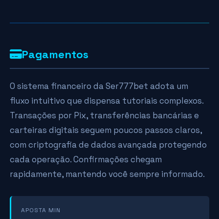
Pagamentos
O sistema financeiro da Ser777bet adota um
fluxo intuitivo que dispensa tutoriais complexos.
Transações por Pix, transferências bancárias e
carteiras digitais seguem poucos passos claros,
com criptografia de dados avançada protegendo
cada operação. Confirmações chegam
rapidamente, mantendo você sempre informado.
APOSTA MIN