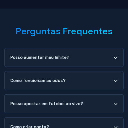
Perguntas Frequentes
Posso aumentar meu limite?
Sim, entre em contato com o suporte
apresentando histórico de apostas
Como funcionam as odds?
responsáveis. A análise individual considera
tempo de cadastro e movimentação na conta.
As odds representam a probabilidade de um
resultado e definem quanto você pode ganhar.
Posso apostar em futebol ao vivo?
Valores mais altos indicam eventos menos
prováveis, mas com pagamentos maiores se
Sim, a Ser777bet oferece apostas durante as
acertados.
partidas com cotações que se ajustam
Como criar conta?