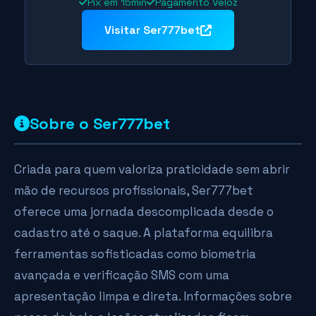
Pix em 15min
Pagamento Veloz
Visitar Ser777bet
Sobre o Ser777bet
Criada para quem valoriza praticidade sem abrir
mão de recursos profissionais, Ser777bet
oferece uma jornada descomplicada desde o
cadastro até o saque. A plataforma equilibra
ferramentas sofisticadas como biometria
avançada e verificação SMS com uma
apresentação limpa e direta. Informações sobre