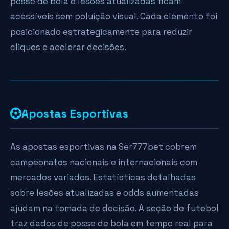
posse de bola e lesões atualizadas ficam
acessíveis sem poluição visual. Cada elemento foi
posicionado estrategicamente para reduzir
cliques e acelerar decisões.
Apostas Esportivas
As apostas esportivas na Ser777bet cobrem
campeonatos nacionais e internacionais com
mercados variados. Estatísticas detalhadas
sobre lesões atualizadas e odds aumentadas
ajudam na tomada de decisão. A seção de futebol
traz dados de posse de bola em tempo real para