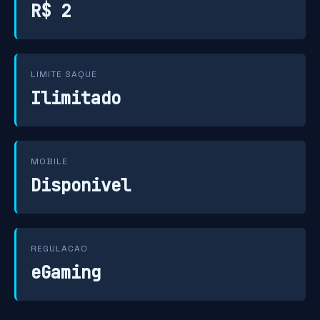
R$ 2
LIMITE SAQUE
Ilimitado
MOBILE
Disponivel
REGULACAO
eGaming