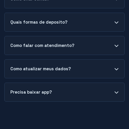
conforme o desenrolar dos jogos. Dados de
posse de bola e lesões ficam visíveis em tempo
Clique em registrar, preencha e-mail, CPF e crie
real.
uma senha. Confirme seu número por SMS e
Quais formas de deposito?
pronto, já pode fazer seu primeiro depósito e
começar.
Aceitamos Pix, transferência bancária, cartões
de crédito e carteiras digitais populares. Todos
Como falar com atendimento?
os métodos contam com criptografia para
proteger seus dados financeiros.
Use o chat disponível no canto inferior direito da
tela ou envie e-mail para o suporte. A equipe
Como atualizar meus dados?
responde dúvidas sobre apostas, pagamentos e
verificações de conta.
Acesse configurações de perfil, edite as
informações necessárias e salve. Alterações em
Precisa baixar app?
dados bancários podem exigir nova verificação
de identidade por segurança.
Não é obrigatório. A versão mobile do site
funciona perfeitamente em qualquer navegador,
oferecendo todos os recursos sem ocupar
espaço no dispositivo.