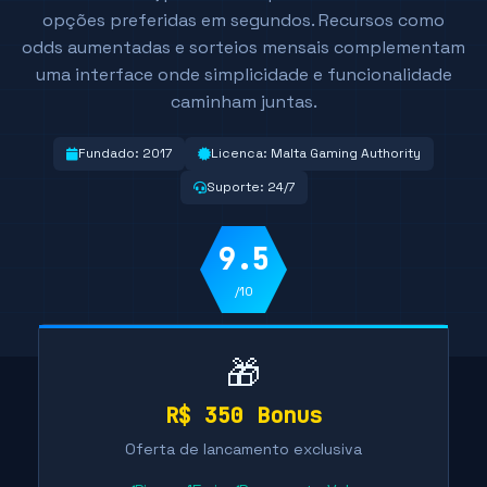
opções preferidas em segundos. Recursos como
odds aumentadas e sorteios mensais complementam
uma interface onde simplicidade e funcionalidade
caminham juntas.
Fundado: 2017
Licenca: Malta Gaming Authority
Suporte: 24/7
9.5
/10
🎁
R$ 350 Bonus
Oferta de lancamento exclusiva