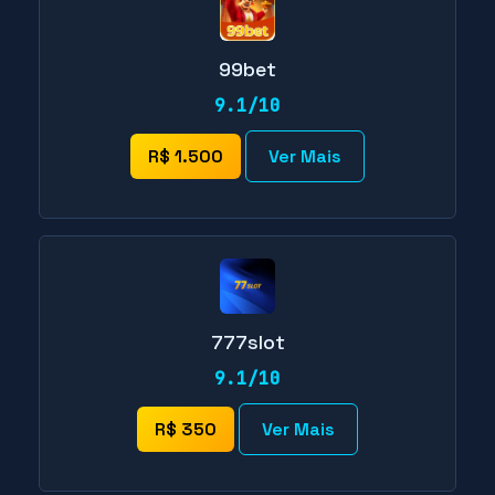
99bet
9.1/10
R$ 1.500
Ver Mais
777slot
9.1/10
R$ 350
Ver Mais