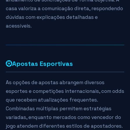
casa valoriza a comunicação direta, respondendo
dúvidas com explicações detalhadas e
acessíveis.
Apostas Esportivas
As opções de apostas abrangem diversos
esportes e competições internacionais, com odds
que recebem atualizações frequentes.
Combinadas múltiplas permitem estratégias
variadas, enquanto mercados como vencedor do
jogo atendem diferentes estilos de apostadores.