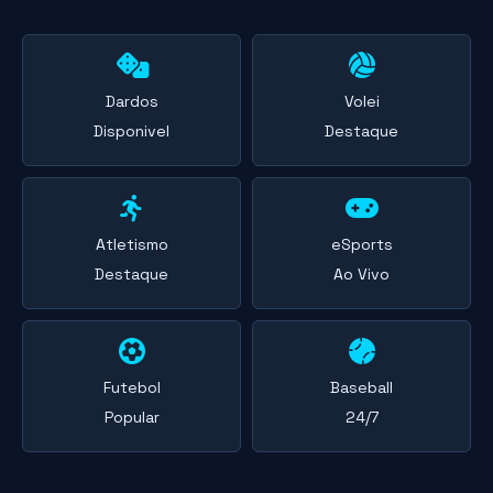
Dardos
Volei
Disponivel
Destaque
Atletismo
eSports
Destaque
Ao Vivo
Futebol
Baseball
Popular
24/7