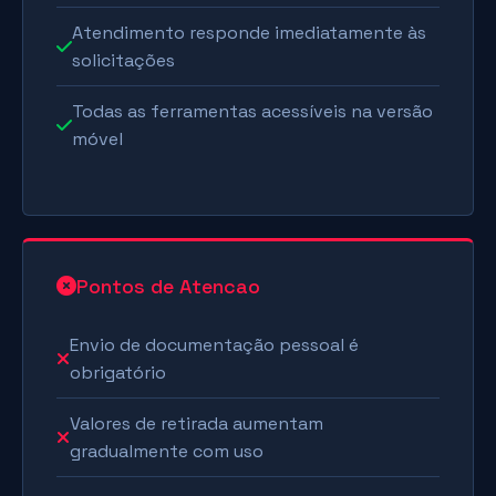
Atendimento responde imediatamente às
solicitações
Todas as ferramentas acessíveis na versão
móvel
Pontos de Atencao
Envio de documentação pessoal é
obrigatório
Valores de retirada aumentam
gradualmente com uso