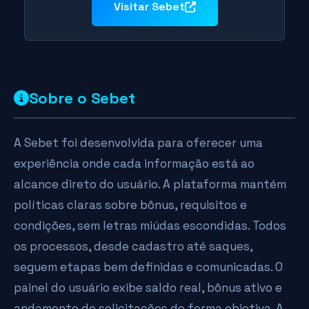
Visitar Sebet
Sobre o Sebet
A Sebet foi desenvolvida para oferecer uma
experiência onde cada informação está ao
alcance direto do usuário. A plataforma mantém
políticas claras sobre bônus, requisitos e
condições, sem letras miúdas escondidas. Todos
os processos, desde cadastro até saques,
seguem etapas bem definidas e comunicadas. O
painel do usuário exibe saldo real, bônus ativo e
andamento de solicitações de forma objetiva. A