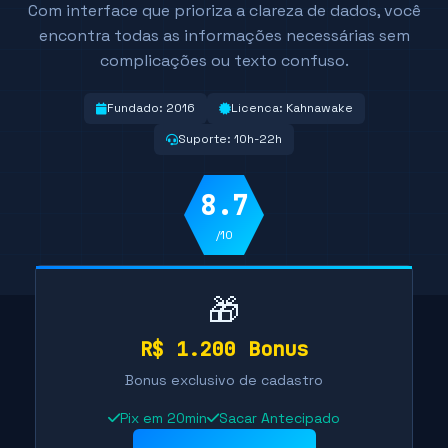
Com interface que prioriza a clareza de dados, você
encontra todas as informações necessárias sem
complicações ou texto confuso.
Fundado: 2016
Licenca: Kahnawake
Suporte: 10h-22h
8.7
/10
🎁
R$ 1.200 Bonus
Bonus exclusivo de cadastro
Pix em 20min
Sacar Antecipado