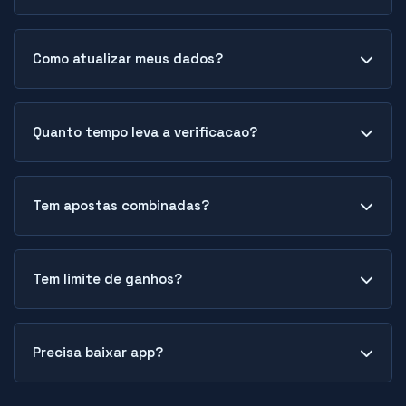
valor será creditado automaticamente após
confirmação do depósito qualificado.
A plataforma oferece Brasileirão, Libertadores,
Champions League, Premier League, La Liga, Serie
Como atualizar meus dados?
A italiana, Bundesliga e diversas outras
competições europeias e sul-americanas.
Entre na seção de perfil, clique em editar
informações pessoais e altere os campos
Quanto tempo leva a verificacao?
necessários. Algumas mudanças podem exigir
nova verificação documental.
O processo de análise dos documentos enviados
costuma levar entre 2 e 6 horas durante horário
Tem apostas combinadas?
comercial. Em finais de semana, o prazo pode se
estender um pouco mais.
Sim, você pode criar apostas múltiplas
combinando diversos eventos em um único
Tem limite de ganhos?
bilhete, multiplicando as cotações. O sistema
calcula automaticamente o retorno potencial.
Existem limites máximos de premiação por
aposta que variam conforme o tipo de mercado
Precisa baixar app?
e esporte. Os valores específicos estão
disponíveis nos termos de cada modalidade.
Não é obrigatório, pois o site funciona