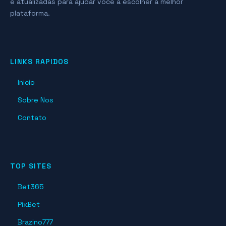
e atualizadas para ajudar voce a escolher a melhor
plataforma.
LINKS RAPIDOS
Inicio
Sobre Nos
Contato
TOP SITES
Bet365
PixBet
Brazino777