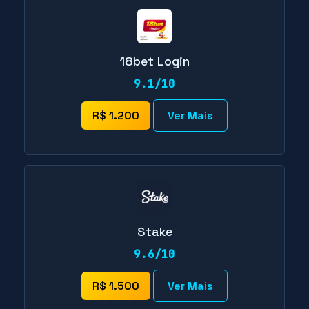
18bet Login
9.1/10
R$ 1.200
Ver Mais
Stake
9.6/10
R$ 1.500
Ver Mais