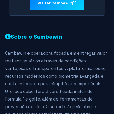
Visitar Sambawin
Sobre o Sambawin
Sambawin é operadora focada em entregar valor
real aos usuários através de condições
vantajosas e transparentes. A plataforma reúne
recursos modernos como biometria avançada e
conta integrada para simplificar a experiência.
Oferece cobertura diversificada incluindo
Fórmula 1 e golfe, além de ferramentas de
prevenção ao vício. O suporte ágil via chat e