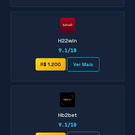
H22win
9.1/10
R$ 1.200
Ver Mais
Hb2bet
9.1/10