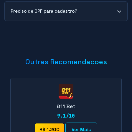
Sim, o cassino oferece mesas com crupiês reais
transmitindo jogos em tempo real.
Preciso de CPF para cadastro?
Sim, o CPF é obrigatório no registro para cumprir
regulamentações de identificação de usuários.
Outras Recomendacoes
811 Bet
9.1/10
R$ 1.200
Ver Mais