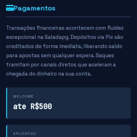
Pagamentos
Transações financeiras acontecem com fluidez
excepcional na Saladapg. Depósitos via Pix são
creditados de forma imediata, liberando saldo
para apostas sem qualquer espera. Saques
tramitam por canais diretos que aceleram a
chegada do dinheiro na sua conta.
WELCOME
ate R$500
APLICATIVO