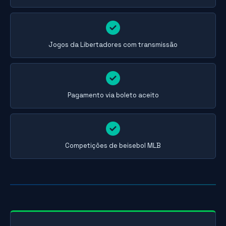
Jogos da Libertadores com transmissão
Pagamento via boleto aceito
Competições de beisebol MLB