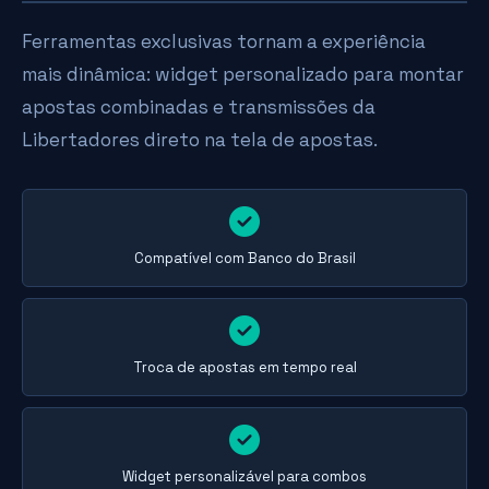
Ferramentas exclusivas tornam a experiência
mais dinâmica: widget personalizado para montar
apostas combinadas e transmissões da
Libertadores direto na tela de apostas.
Compatível com Banco do Brasil
Troca de apostas em tempo real
Widget personalizável para combos