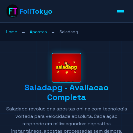
FoilTokyo
Home
→
Apostas
→
Saladapg
Saladapg - Avaliacao
Completa
Saladapg revoluciona apostas online com tecnologia
voltada para velocidade absoluta. Cada ação
responde em milissegundos: depósitos
instantâneos, apostas processadas sem demora,