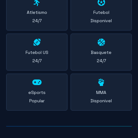
Atletismo
Futebol
24/7
Disponivel
Futebol US
Basquete
24/7
24/7
eSports
MMA
Popular
Disponivel