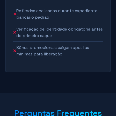
Retiradas analisadas durante expediente
bancário padrão
Verificação de identidade obrigatória antes
do primeiro saque
Bônus promocionais exigem apostas
mínimas para liberação
Perguntas Frequentes