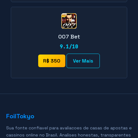
007 Bet
9.1/10
R$ 350
Ver Mais
FoilTokyo
Sua fonte confiavel para avaliacoes de casas de apostas e
cassinos online no Brasil. Analises honestas, transparentes