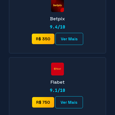
Betpix
9.4/10
R$ 350
Ver Mais
Flabet
9.1/10
R$ 750
Ver Mais