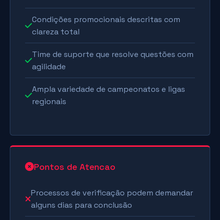
Condições promocionais descritas com
clareza total
Time de suporte que resolve questões com
agilidade
Ampla variedade de campeonatos e ligas
regionais
Pontos de Atencao
Processos de verificação podem demandar
alguns dias para conclusão