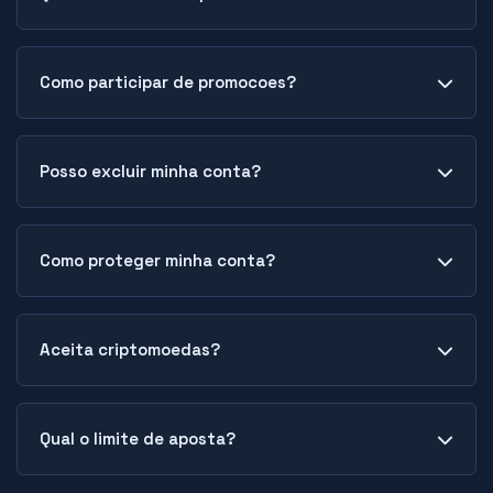
automática após cumprir os requisitos mínimos
de depósito especificados.
A equipe de atendimento opera 24 horas por dia,
todos os dias da semana. O contato pode ser
Como participar de promocoes?
feito via chat instantâneo, e-mail ou telefone.
Verifique a seção de promoções ativas no menu
principal e leia os termos específicos de cada
Posso excluir minha conta?
campanha. A inscrição geralmente é automática
para usuários com cadastro completo.
Sim, solicite o encerramento permanente
através do suporte ao cliente enviando
Como proteger minha conta?
confirmação por e-mail. O processo leva até 48
horas após validação de identidade.
Ative a autenticação em dois fatores nas
configurações de segurança e utilize senhas
Aceita criptomoedas?
complexas únicas. O sistema também permite
bloqueio temporário de conta caso suspeite de
Atualmente a plataforma trabalha com métodos
acesso não autorizado.
tradicionais de pagamento. Consulte a seção
Qual o limite de aposta?
financeira para ver todas as opções disponíveis
no momento.
Os valores variam conforme o tipo de evento e