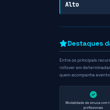
Alto
Destaques d
Entre os principais recu
rollover em determinada
quem acompanha eventos
Modalidade de sinuca com t
profissionais