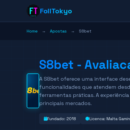
FoilTokyo
Home
→
Apostas
→
S8bet
S8bet - Avalia
A S8bet oferece uma interface des
funcionalidades que atendem desde 
ferramentas práticas. A experiência
principais mercados.
Fundado: 2018
Licenca: Malta Gami