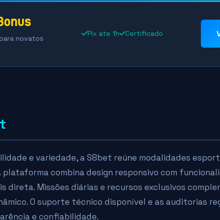
Bonus
Pix ate 1h
Certificado
 para novatos
t
ilidade e variedade, a S8bet reúne modalidades esport
 A plataforma combina design responsivo com funcional
s direta. Missões diárias e recursos exclusivos comp
âmico. O suporte técnico disponível e as auditorias r
rência e confiabilidade.