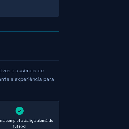
tivos e ausência de
nta a experiência para
ra completa da liga alemã de
futebol