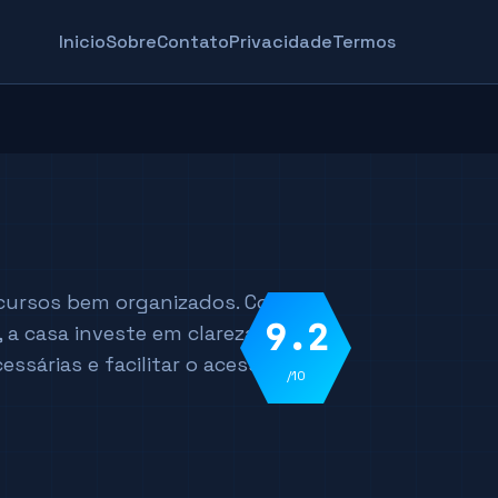
Inicio
Sobre
Contato
Privacidade
Termos
ecursos bem organizados. Com
9.2
a casa investe em clareza visual e
ssárias e facilitar o acesso aos
/10