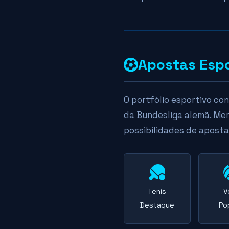
Apostas Espo
O portfólio esportivo co
da Bundesliga alemã. Mer
possibilidades de aposta
Tenis
V
Destaque
Po