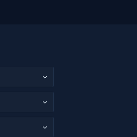
cessário confirmar a
instruções