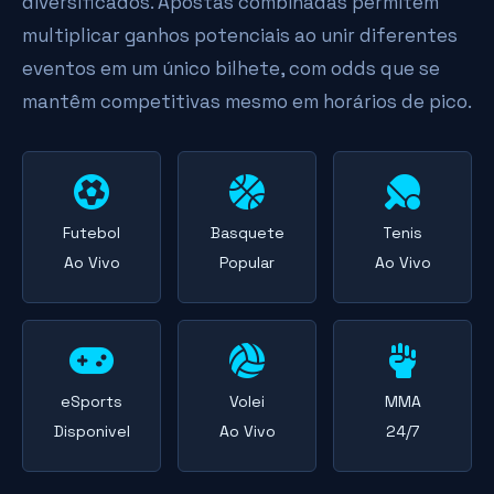
diversificados. Apostas combinadas permitem
multiplicar ganhos potenciais ao unir diferentes
eventos em um único bilhete, com odds que se
mantêm competitivas mesmo em horários de pico.
Futebol
Basquete
Tenis
Ao Vivo
Popular
Ao Vivo
eSports
Volei
MMA
Disponivel
Ao Vivo
24/7