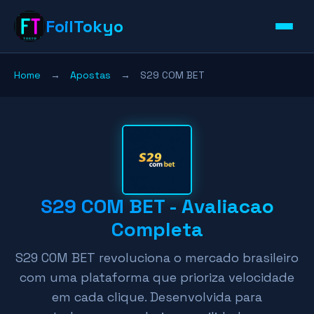
FoilTokyo
Home
→
Apostas
→
S29 COM BET
S29 COM BET - Avaliacao
Completa
S29 COM BET revoluciona o mercado brasileiro
com uma plataforma que prioriza velocidade
em cada clique. Desenvolvida para