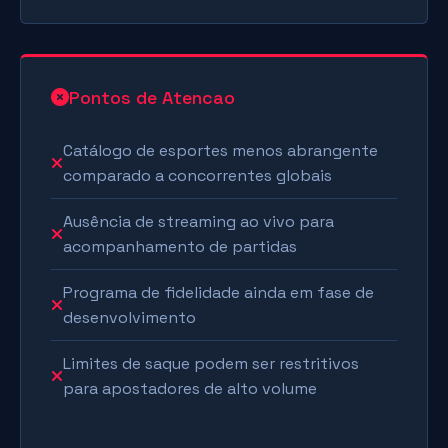
Pontos de Atencao
Catálogo de esportes menos abrangente
comparado a concorrentes globais
Ausência de streaming ao vivo para
acompanhamento de partidas
Programa de fidelidade ainda em fase de
desenvolvimento
Limites de saque podem ser restritivos
para apostadores de alto volume