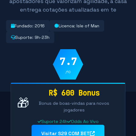
apostadores que valorizam agilidade, a casa
entrega cotações atualizadas em te
Fundado: 2016
Licenca: Isle of Man
Suporte: 9h-23h
7.7
/10
R$ 600 Bonus
🎁
Bonus de boas-vindas para novos
jogadores
Suporte 24h
Odds Ao Vivo
Visitar S29 COM BET