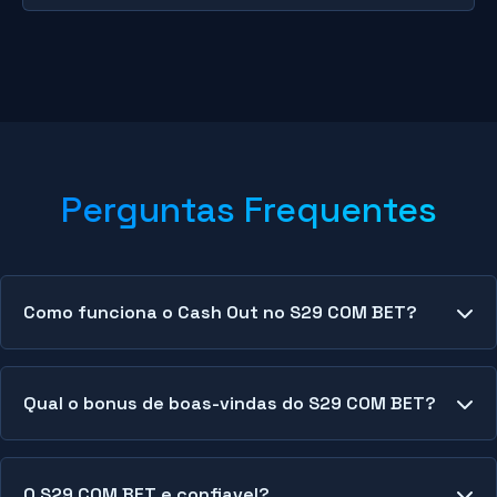
Perguntas Frequentes
Como funciona o Cash Out no S29 COM BET?
O recurso permite encerrar sua aposta antes do
término do evento, garantindo lucro parcial ou
Qual o bonus de boas-vindas do S29 COM BET?
minimizando perdas. O valor oferecido é calculado
em tempo real conforme o andamento da partida.
A plataforma oferece promoções de entrada que
variam periodicamente, incluindo bônus sobre o
O S29 COM BET e confiavel?