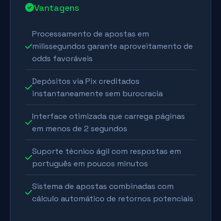
Vantagens
Processamento de apostas em
milissegundos garante aproveitamento de
odds favoráveis
Depósitos via Pix creditados
instantaneamente sem burocracia
Interface otimizada que carrega páginas
em menos de 2 segundos
Suporte técnico ágil com respostas em
português em poucos minutos
Sistema de apostas combinadas com
cálculo automático de retornos potenciais