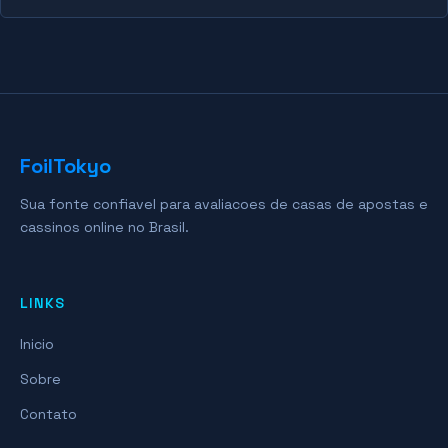
aprovação. Transferências bancárias seguem o
prazo padrão de 1 a 3 dias úteis conforme
O cadastro é rápido: acesse o site, clique em
instituição financeira.
registrar, preencha dados pessoais básicos e
confirme seu email. Em poucos minutos você estará
pronto para fazer seu primeiro depósito e começar
a apostar.
FoilTokyo
Sua fonte confiavel para avaliacoes de casas de apostas e
cassinos online no Brasil.
LINKS
Inicio
Sobre
Contato