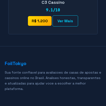
C3 Cassino
9.1/10
R$ 1.200
Ver Mais
FoilTokyo
Sua fonte confiavel para avaliacoes de casas de apostas e
cassinos online no Brasil. Analises honestas, transparentes
e atualizadas para ajudar voce a escolher a melhor
plataforma.