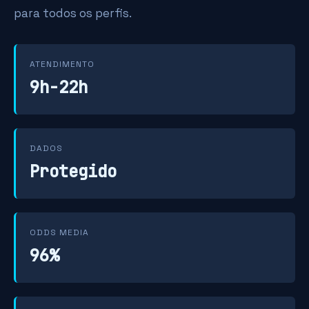
para todos os perfis.
ATENDIMENTO
9h-22h
DADOS
Protegido
ODDS MEDIA
96%