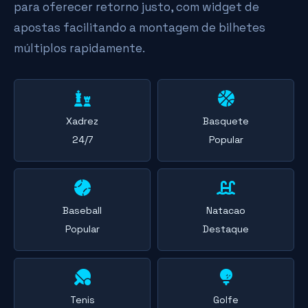
para oferecer retorno justo, com widget de
apostas facilitando a montagem de bilhetes
múltiplos rapidamente.
Xadrez
Basquete
24/7
Popular
Baseball
Natacao
Popular
Destaque
Tenis
Golfe