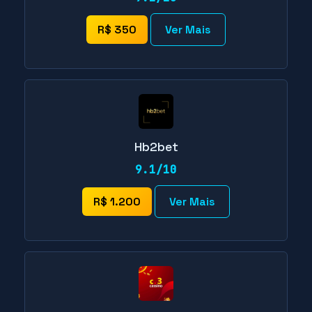
R$ 350
Ver Mais
Hb2bet
9.1/10
R$ 1.200
Ver Mais