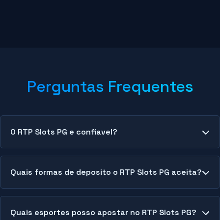
Perguntas Frequentes
O RTP Slots PG e confiavel?
Sim, a plataforma opera com sistemas de segurança
atualizados e possui reputação positiva entre
Quais formas de deposito o RTP Slots PG aceita?
usuários. Os processos são transparentes e os
pagamentos são processados regularmente.
A casa trabalha com Pix, transferência bancária e
diversas criptomoedas como Bitcoin. Todos os
Quais esportes posso apostar no RTP Slots PG?