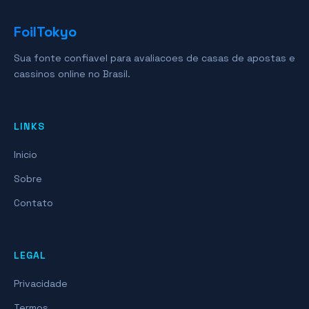
FoilTokyo
Sua fonte confiavel para avaliacoes de casas de apostas e
cassinos online no Brasil.
LINKS
Inicio
Sobre
Contato
LEGAL
Privacidade
Termos