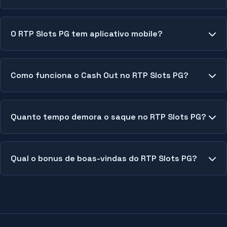
métodos possuem limites acessíveis e
processamento ágil.
Você encontra futebol, basquete, tênis, vôlei e
outros esportes populares. A plataforma também
O RTP Slots PG tem aplicativo mobile?
oferece mercados especiais como handicap asiático
para diversificar suas estratégias.
Sim, existe um app nativo para dispositivos Android
que pode ser baixado diretamente do site. A versão
Como funciona o Cash Out no RTP Slots PG?
mobile mantém todas as funcionalidades da versão
desktop.
O recurso permite encerrar sua aposta antes do fim
do evento, garantindo lucro parcial ou minimizando
Quanto tempo demora o saque no RTP Slots PG?
perdas. A opção aparece automaticamente nas
apostas elegíveis durante os jogos.
Saques via Pix costumam levar entre 10 e 30 minutos
para serem creditados. Transferências bancárias
Qual o bonus de boas-vindas do RTP Slots PG?
tradicionais podem demorar de 1 a 3 dias úteis.
A plataforma oferece promoções de entrada que
variam periodicamente. Consulte a seção de bônus
no site para verificar as ofertas atuais disponíveis
para novos cadastros.