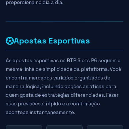
proporciona no dia a dia.
Apostas Esportivas
As apostas esportivas no RTP Slots PG seguem a
mesma linha de simplicidade da plataforma. Você
encontra mercados variados organizados de
maneira lógica, incluindo opções asiáticas para
quem gosta de estratégias diferenciadas. Fazer
suas previsões é rápido e a confirmação
acontece instantaneamente.