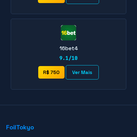
16bet4
9.1/10
R$ 750
Ver Mais
FoilTokyo