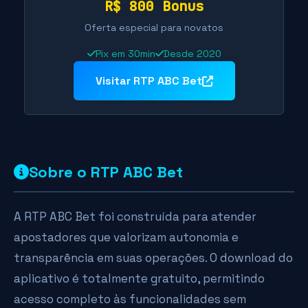
R$ 800 Bonus
Oferta especial para novatos
Pix em 30min
Desde 2020
Visitar RTP ABC Bet
Sobre o RTP ABC Bet
A RTP ABC Bet foi construída para atender
apostadores que valorizam autonomia e
transparência em suas operações. O download do
aplicativo é totalmente gratuito, permitindo
acesso completo às funcionalidades sem