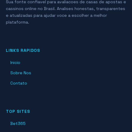
Sua fonte confiavel para avaliacoes de casas de apostas e
cassinos online no Brasil. Analises honestas, transparentes
e atualizadas para ajudar voce a escolher a melhor
plataforma.
LINKS RAPIDOS
Inicio
Sobre Nos
Contato
TOP SITES
Bet365