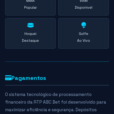
MMA
Volei
Popular
Disponivel
Hoquei
Golfe
Destaque
Ao Vivo
Pagamentos
O sistema tecnológico de processamento
financeiro da RTP ABC Bet foi desenvolvido para
maximizar eficiência e segurança. Depósitos