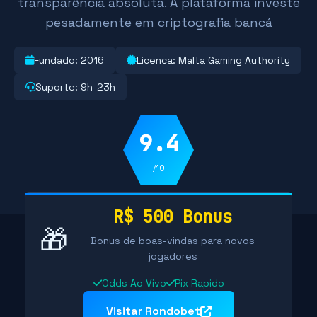
transparência absoluta. A plataforma investe
pesadamente em criptografia bancá
Fundado: 2016
Licenca: Malta Gaming Authority
Suporte: 9h-23h
9.4
/10
R$ 500 Bonus
🎁
Bonus de boas-vindas para novos
jogadores
Odds Ao Vivo
Pix Rapido
Visitar Rondobet