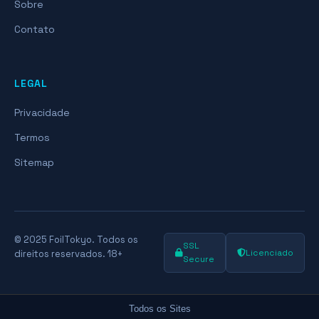
Sobre
Contato
LEGAL
Privacidade
Termos
Sitemap
© 2025 FoilTokyo. Todos os
SSL
Licenciado
direitos reservados. 18+
Secure
Todos os Sites