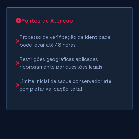
Pontos de Atencao
Processo de verificação de identidade
pode levar até 48 horas
Restrições geográficas aplicadas
rigorosamente por questões legais
Limite inicial de saque conservador até
completar validação total