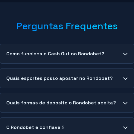
Perguntas Frequentes
Como funciona o Cash Out no Rondobet?
O recurso permite encerrar apostas antes do
término do evento, calculando valor proporcional
Quais esportes posso apostar no Rondobet?
baseado nas odds atuais. Disponível em tempo real
para eventos ao vivo selecionados, oferecendo
Cobertura abrange mais de 35 modalidades
controle total sobre suas posições abertas.
incluindo futebol brasileiro e internacional,
Quais formas de deposito o Rondobet aceita?
basquete NBA, tênis Grand Slams, MMA, vôlei, eSports
profissionais e mercados especiais. Eventos ao vivo
Plataforma processa PIX instantâneo, transferências
disponíveis 24/7 com estatísticas detalhadas
bancárias TED/DOC, carteiras digitais como PicPay e
O Rondobet e confiavel?
integradas.
PagSeguro, além de cartões de crédito das principais