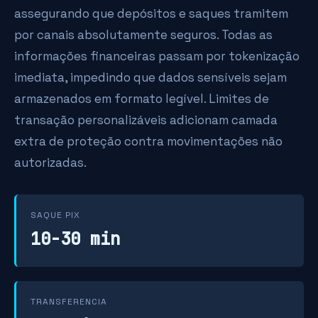
assegurando que depósitos e saques tramitem
por canais absolutamente seguros. Todas as
informações financeiras passam por tokenização
imediata, impedindo que dados sensíveis sejam
armazenados em formato legível. Limites de
transação personalizáveis adicionam camada
extra de proteção contra movimentações não
autorizadas.
SAQUE PIX
10-30 min
TRANSFERENCIA