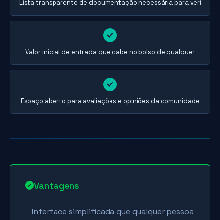
Lista transparente de documentação necessária para veri
Valor inicial de entrada que cabe no bolso de qualquer
Espaço aberto para avaliações e opiniões da comunidade
Vantagens
Interface simplificada que qualquer pessoa