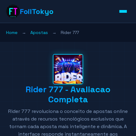
FoilTokyo
Home
→
Apostas
→
Rider 777
Rider 777 - Avaliacao
Completa
Rider 777 revoluciona o conceito de apostas online
através de recursos tecnológicos exclusivos que
tornam cada aposta mais inteligente e dinâmica. A
interface responde instantaneamente aos