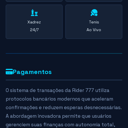
Xadrez
Tenis
24/7
Ao Vivo
Pagamentos
O sistema de transações da Rider 777 utiliza
protocolos bancários modernos que aceleram
confirmações e reduzem esperas desnecessárias.
A abordagem inovadora permite que usuários
gerenciem suas finanças com autonomia total,