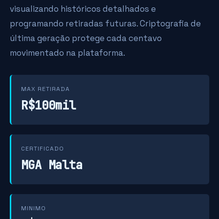
visualizando históricos detalhados e
programando retiradas futuras. Criptografia de
última geração protege cada centavo
movimentado na plataforma.
MAX RETIRADA
R$100mil
CERTIFICADO
MGA Malta
MINIMO