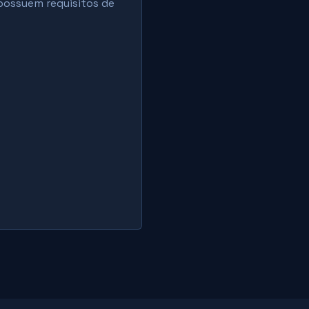
ossuem requisitos de