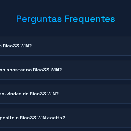
Perguntas Frequentes
o Rico33 WIN?
l, clique no botão de registro e preencha seus dados pesso
gin para começar a apostar imediatamente.
so apostar no Rico33 WIN?
 UFC, MMA, NBA, futebol internacional, tênis, vôlei, eSport
 Eventos ao vivo e pré-jogo estão disponíveis diariamente.
as-vindas do Rico33 WIN?
bem bônus sobre o primeiro depósito, com percentual e v
gina de promoções. Leia atentamente os termos antes de a
posito o Rico33 WIN aceita?