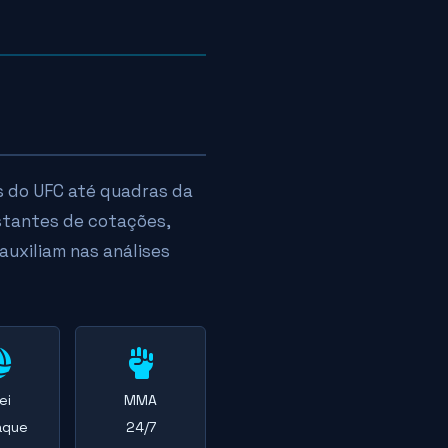
s do UFC até quadras da
stantes de cotações,
auxiliam nas análises
ei
MMA
aque
24/7