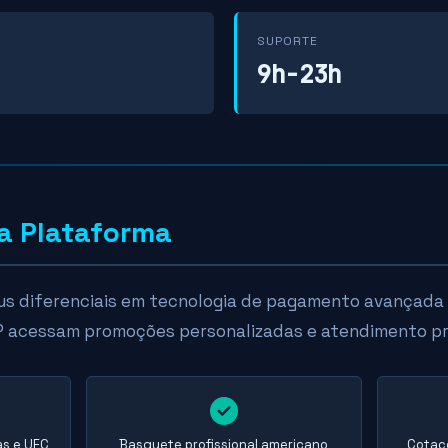
SUPORTE
9h-23h
a Plataforma
us diferenciais em tecnologia de pagamento avançada 
 acessam promoções personalizadas e atendimento pri
as e UFC
Basquete profissional americano
Cotaç