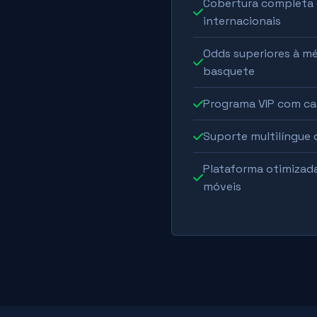
Cobertura completa
internacionais
Odds superiores à m
basquete
Programa VIP com ca
Suporte multilíngue 
Plataforma otimizada
móveis