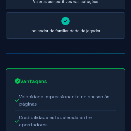
Valores competitivos nas cotações
Indicador de familiaridade do jogador
Vantagens
Velocidade impressionante no acesso às
páginas
Credibilidade estabelecida entre
apostadores