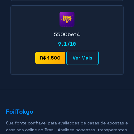
5500bet4
9.1/10
R$ 1.500
Ver Mais
FoilTokyo
Sua fonte confiavel para avaliacoes de casas de apostas e
cassinos online no Brasil. Analises honestas, transparentes