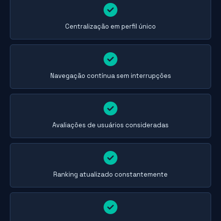
Centralização em perfil único
Navegação contínua sem interrupções
Avaliações de usuários consideradas
Ranking atualizado constantemente