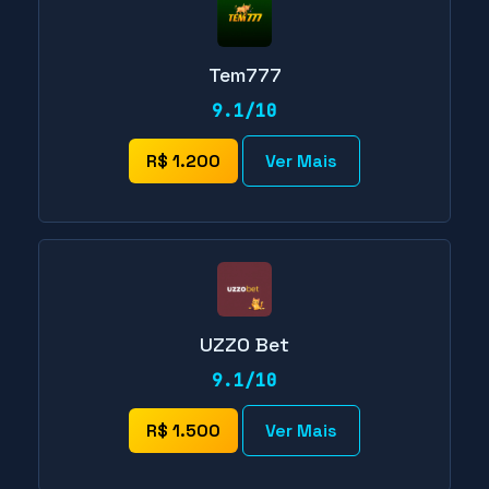
Tem777
9.1/10
R$ 1.200
Ver Mais
UZZO Bet
9.1/10
R$ 1.500
Ver Mais