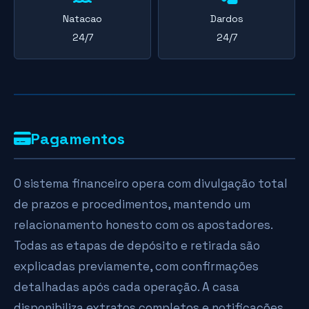
Natacao
Dardos
24/7
24/7
Pagamentos
O sistema financeiro opera com divulgação total
de prazos e procedimentos, mantendo um
relacionamento honesto com os apostadores.
Todas as etapas de depósito e retirada são
explicadas previamente, com confirmações
detalhadas após cada operação. A casa
disponibiliza extratos completos e notificações