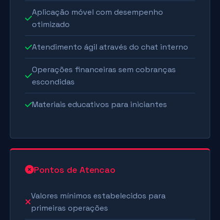
Aplicação móvel com desempenho
otimizado
Atendimento ágil através do chat interno
Operações financeiras sem cobranças
escondidas
Materiais educativos para iniciantes
Pontos de Atencao
Valores mínimos estabelecidos para
primeiras operações