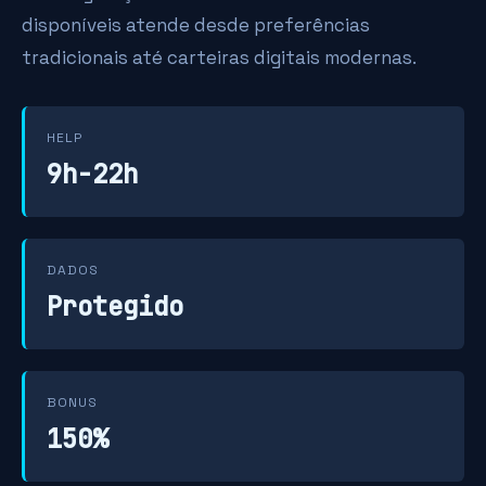
disponíveis atende desde preferências
tradicionais até carteiras digitais modernas.
HELP
9h-22h
DADOS
Protegido
BONUS
150%