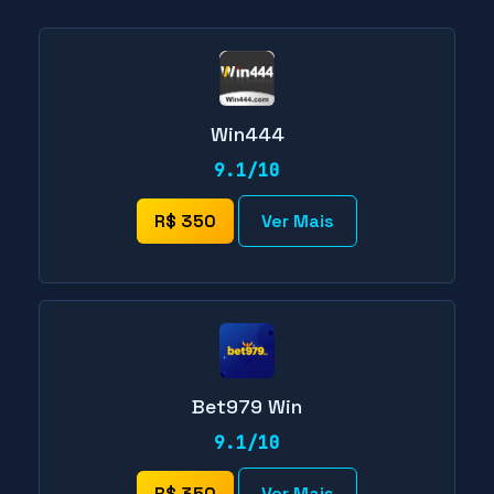
Win444
9.1/10
R$ 350
Ver Mais
Bet979 Win
9.1/10
R$ 350
Ver Mais