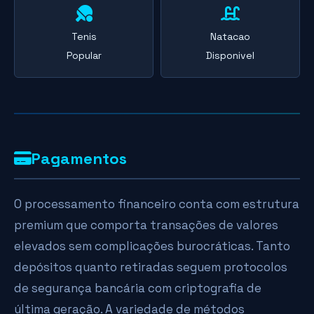
Tenis
Natacao
Popular
Disponivel
Pagamentos
O processamento financeiro conta com estrutura
premium que comporta transações de valores
elevados sem complicações burocráticas. Tanto
depósitos quanto retiradas seguem protocolos
de segurança bancária com criptografia de
última geração. A variedade de métodos