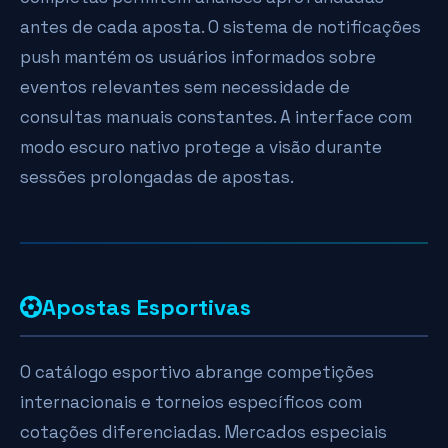
antes de cada aposta. O sistema de notificações
push mantém os usuários informados sobre
eventos relevantes sem necessidade de
consultas manuais constantes. A interface com
modo escuro nativo protege a visão durante
sessões prolongadas de apostas.
Apostas Esportivas
O catálogo esportivo abrange competições
internacionais e torneios específicos com
cotações diferenciadas. Mercados especiais