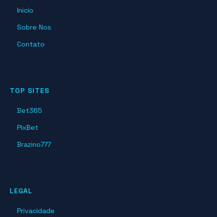
Inicio
Sobre Nos
Contato
TOP SITES
Bet365
PixBet
Brazino777
LEGAL
Privacidade