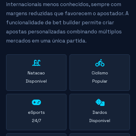
internacionais menos conhecidos, sempre com
margens reduzidas que favorecem o apostador. A
funcionalidade de bet builder permite criar
apostas personalizadas combinando múltiplos
mercados em uma única partida.
Natacao
Ciclismo
Disponivel
Popular
eSports
Dardos
24/7
Disponivel