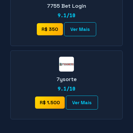
7755 Bet Login
9.1/10
R$ 350
Ver Mais
7ysorte
9.1/10
R$ 1.500
Ver Mais