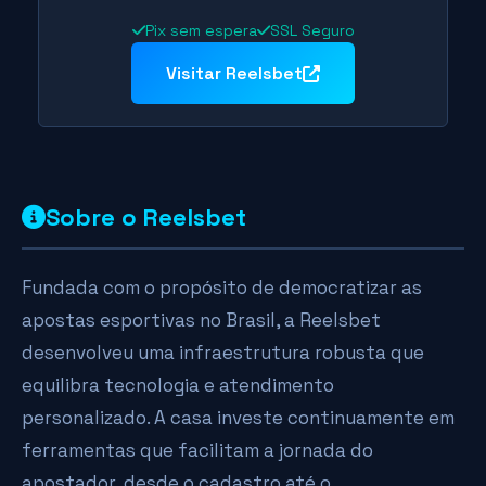
Pix sem espera
SSL Seguro
Visitar Reelsbet
Sobre o Reelsbet
Fundada com o propósito de democratizar as
apostas esportivas no Brasil, a Reelsbet
desenvolveu uma infraestrutura robusta que
equilibra tecnologia e atendimento
personalizado. A casa investe continuamente em
ferramentas que facilitam a jornada do
apostador, desde o cadastro até o