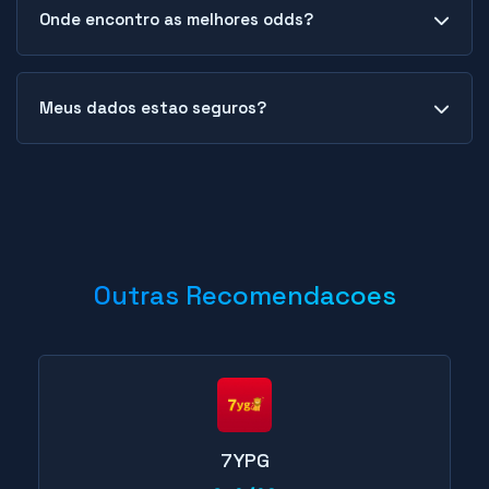
da aprovação final. Acesse a seção de
Onde encontro as melhores odds?
transações financeiras e selecione a opção de
cancelamento ao lado da solicitação ativa.
As cotações mais vantajosas geralmente
aparecem em eventos principais destacados na
Meus dados estao seguros?
página inicial, além da seção 'Odds Turbinadas'
atualizada diariamente com oportunidades
A plataforma utiliza criptografia de nível
especiais.
bancário e autenticação em duas etapas para
proteger informações pessoais e financeiras,
seguindo rigorosos padrões internacionais de
segurança digital.
Outras Recomendacoes
7YPG