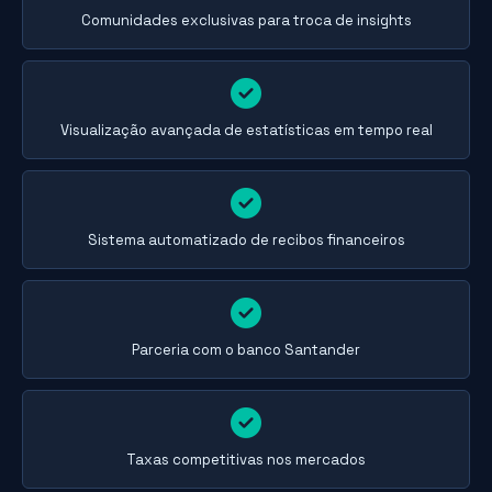
Comunidades exclusivas para troca de insights
Visualização avançada de estatísticas em tempo real
Sistema automatizado de recibos financeiros
Parceria com o banco Santander
Taxas competitivas nos mercados