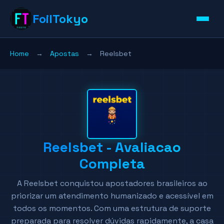
FoilTokyo
Home
→
Apostas
→
Reelsbet
Reelsbet - Avaliacao
Completa
A Reelsbet conquistou apostadores brasileiros ao
priorizar um atendimento humanizado e acessível em
todos os momentos. Com uma estrutura de suporte
preparada para resolver dúvidas rapidamente, a casa