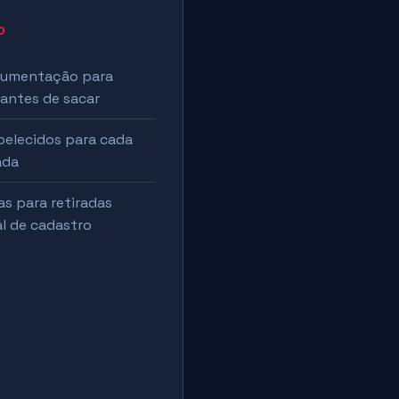
o
ocumentação para
 antes de sacar
belecidos para cada
ada
s para retiradas
al de cadastro