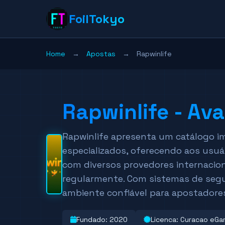
FoilTokyo
Home
→
Apostas
→
Rapwinlife
Rapwinlife - Av
Rapwinlife apresenta um catálogo i
especializados, oferecendo aos usuá
com diversos provedores internacion
regularmente. Com sistemas de segu
ambiente confiável para apostadores
Fundado: 2020
Licenca: Curacao eGa