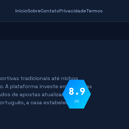
Inicio
Sobre
Contato
Privacidade
Termos
rtivas tradicionais até nichos
o. A plataforma investe em parcerias
8.9
ados de apostas atualizados
ortuguês, a casa estabelece um
/10