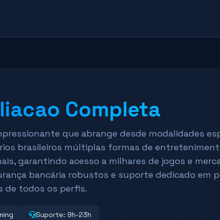
aliacao Completa
mpressionante que abrange desde modalidades espo
rios brasileiros múltiplas formas de entreteniment
ais, garantindo acesso a milhares de jogos e merc
rança bancária robustos e suporte dedicado em p
 de todos os perfis.
ming
Suporte: 9h-23h