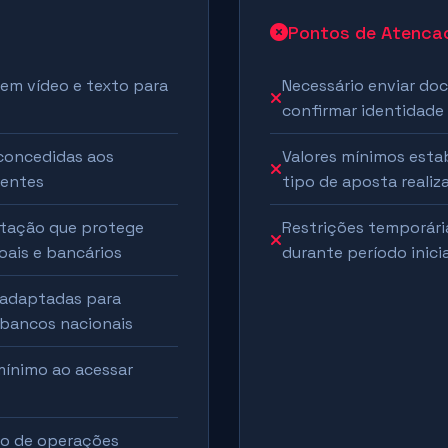
Pontos de Atenca
 em vídeo e texto para
Necessário enviar d
confirmar identidade
 concedidas aos
Valores mínimos esta
uentes
tipo de aposta realiz
ptação que protege
Restrições temporária
oais e bancários
durante período inici
 adaptadas para
o bancos nacionais
ínimo ao acessar
do de operações