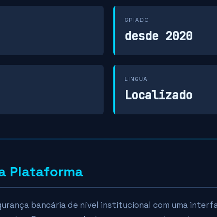
CRIADO
desde 2020
LINGUA
Localizado
a Plataforma
urança bancária de nível institucional com uma interfac