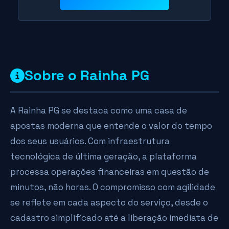
Sobre o Rainha PG
A Rainha PG se destaca como uma casa de
apostas moderna que entende o valor do tempo
dos seus usuários. Com infraestrutura
tecnológica de última geração, a plataforma
processa operações financeiras em questão de
minutos, não horas. O compromisso com agilidade
se reflete em cada aspecto do serviço, desde o
cadastro simplificado até a liberação imediata de