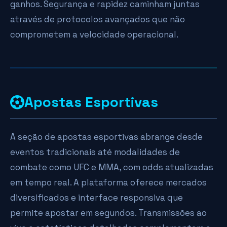
ganhos. Segurança e rapidez caminham juntas
através de protocolos avançados que não
comprometem a velocidade operacional.
Apostas Esportivas
A seção de apostas esportivas abrange desde
eventos tradicionais até modalidades de
combate como UFC e MMA, com odds atualizadas
em tempo real. A plataforma oferece mercados
diversificados e interface responsiva que
permite apostar em segundos. Transmissões ao