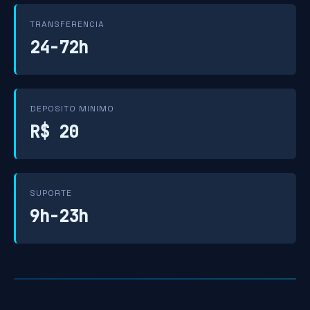
TRANSFERENCIA
24-72h
DEPOSITO MINIMO
R$ 20
SUPORTE
9h-23h