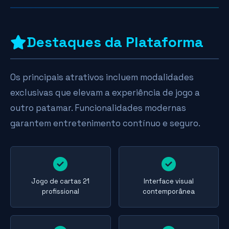
Destaques da Plataforma
Os principais atrativos incluem modalidades
exclusivas que elevam a experiência de jogo a
outro patamar. Funcionalidades modernas
garantem entretenimento contínuo e seguro.
Jogo de cartas 21
Interface visual
profissional
contemporânea