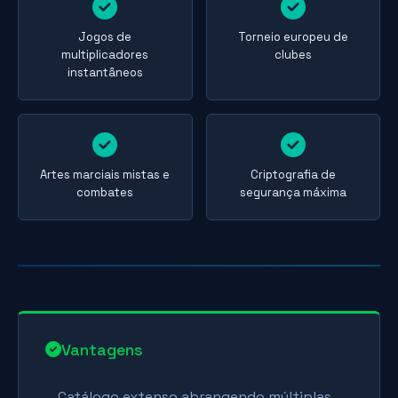
Jogos de
Torneio europeu de
multiplicadores
clubes
instantâneos
Artes marciais mistas e
Criptografia de
combates
segurança máxima
Vantagens
Catálogo extenso abrangendo múltiplas