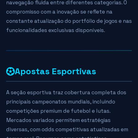
navegação fluida entre diferentes categorias. O
compromisso com a inovação se reflete na
constante atualização do portfólio de jogos e nas
funcionalidades exclusivas disponíveis.
Apostas Esportivas
A seção esportiva traz cobertura completa dos
principais campeonatos mundiais, incluindo
competições premium de futebol e lutas.
Mercados variados permitem estratégias
diversas, com odds competitivas atualizadas em