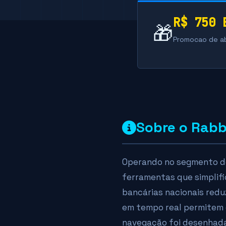
R$ 750 
🎁
Promocao de a
Sobre o Rabb
Operando no segmento de
ferramentas que simplifi
bancárias nacionais red
em tempo real permitem 
navegação foi desenhada p