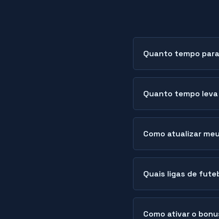
Quanto tempo para
Solicitações via Pi
bancárias levam de 1
Quanto tempo leva 
A análise de docume
arquivos solicitado
Como atualizar me
Acesse a área de per
alterações. Mudança
Quais ligas de fute
O catálogo inclui Br
sul-americanas, além
Como ativar o bonu