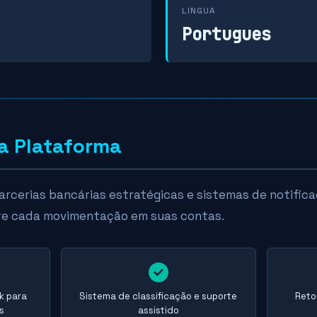
LINGUA
Portugues
a Plataforma
parcerias bancárias estratégicas e sistemas de notifi
re cada movimentação em suas contas.
k para
Sistema de classificação e suporte
Reto
s
assistido