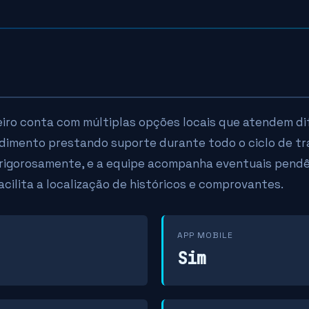
iro conta com múltiplas opções locais que atendem di
dimento prestando suporte durante todo o ciclo de tr
 rigorosamente, e a equipe acompanha eventuais pendên
cilita a localização de históricos e comprovantes.
APP MOBILE
Sim