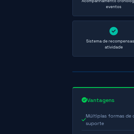
Acompanhamento cronológ
eventos
Sistema de recompensas
atividade
Vantagens
Múltiplas formas de
suporte