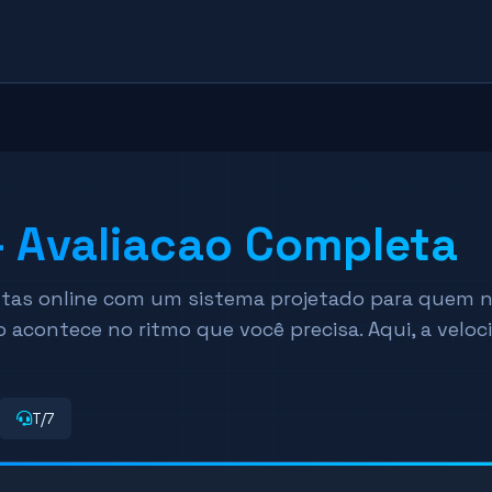
- Avaliacao Completa
tas online com um sistema projetado para quem nã
 acontece no ritmo que você precisa. Aqui, a veloc
T/7