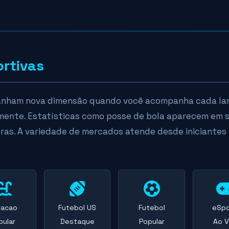
rtivas
ganham nova dimensão quando você acompanha cada la
mente. Estatísticas como posse de bola aparecem em 
iras. A variedade de mercados atende desde iniciante
tacao
Futebol US
Futebol
eSpo
pular
Destaque
Popular
Ao V