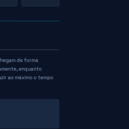
chegam de forma
idamente, enquanto
duzir ao máximo o tempo