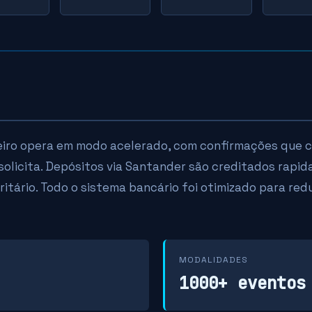
iro opera em modo acelerado, com confirmações que 
solicita. Depósitos via Santander são creditados rap
ritário. Todo o sistema bancário foi otimizado para re
MODALIDADES
1000+ eventos