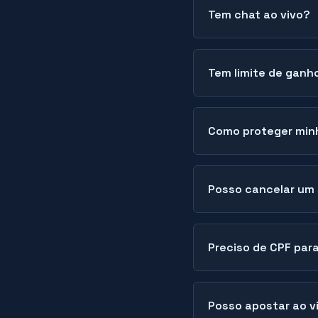
Tem chat ao vivo?
Sim, o suporte por 
rapidamente. A res
Tem limite de ganh
Existem tetos máxim
específicos consta
Como proteger min
Use senha forte, at
O sistema também e
Posso cancelar um
Apenas enquanto o 
inicial, a transação 
Preciso de CPF par
Sim, o documento é o
do processo de vali
Posso apostar ao v