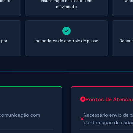
ico de
Visualização estatística em
Depó
movimento
 por
Indicadores de controle de posse
Reconh
Pontos de Atenca
 comunicação com
Necessário envio de
confirmação de cada