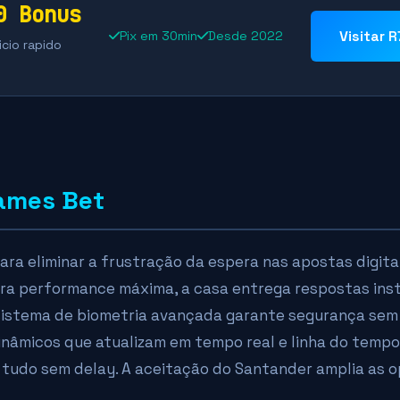
0 Bonus
Visitar 
Pix em 30min
Desde 2022
cio rapido
ames Bet
ra eliminar a frustração da espera nas apostas digita
ara performance máxima, a casa entrega respostas in
 sistema de biometria avançada garante segurança se
dinâmicos que atualizam em tempo real e linha do temp
tudo sem delay. A aceitação do Santander amplia as 