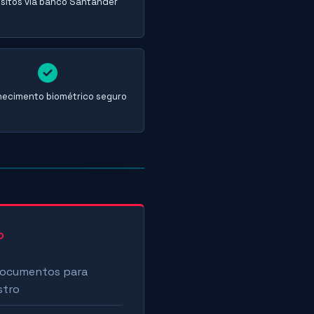
sitos via banco Santander
ecimento biométrico seguro
o
 documentos para
stro