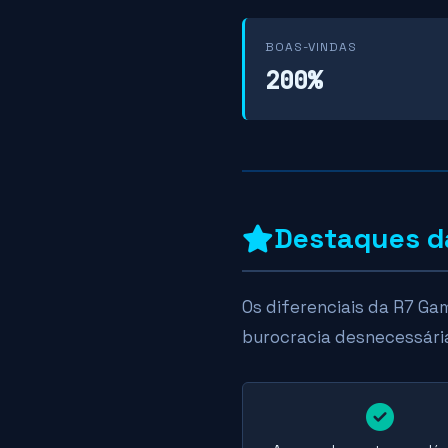
BOAS-VINDAS
200%
Destaques d
Os diferenciais da R7 G
burocracia desnecessári