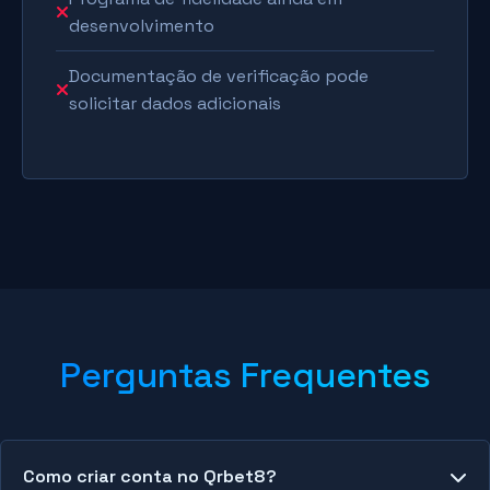
desenvolvimento
Documentação de verificação pode
solicitar dados adicionais
Perguntas Frequentes
Como criar conta no Qrbet8?