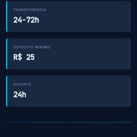
TRANSFERENCIA
24-72h
DEPOSITO MINIMO
R$ 25
SUPORTE
24h