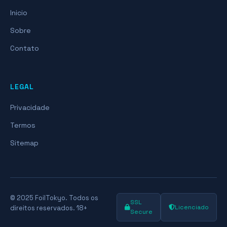
Inicio
Sobre
Contato
LEGAL
Privacidade
Termos
Sitemap
© 2025 FoilTokyo. Todos os
SSL
Licenciado
direitos reservados. 18+
Secure