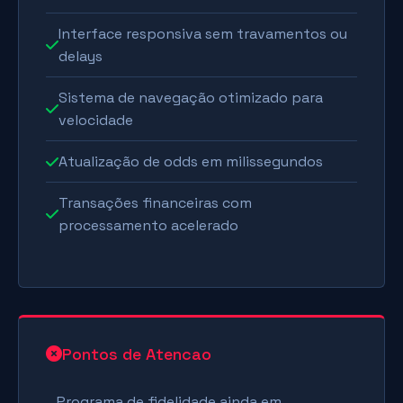
Interface responsiva sem travamentos ou
delays
Sistema de navegação otimizado para
velocidade
Atualização de odds em milissegundos
Transações financeiras com
processamento acelerado
Pontos de Atencao
Programa de fidelidade ainda em