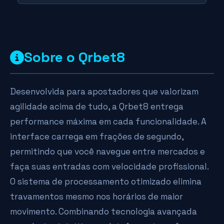
Sobre o Qrbet8
Desenvolvida para apostadores que valorizam
agilidade acima de tudo, a Qrbet8 entrega
performance máxima em cada funcionalidade. A
interface carrega em frações de segundo,
permitindo que você navegue entre mercados e
faça suas entradas com velocidade profissional.
O sistema de processamento otimizado elimina
travamentos mesmo nos horários de maior
movimento. Combinando tecnologia avançada