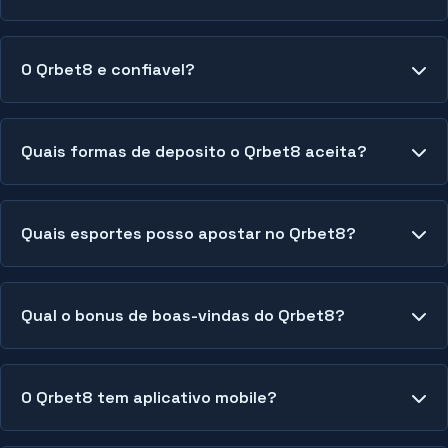
O cadastro leva menos de 2 minutos: acesse o site,
clique em registrar, preencha seus dados básicos e
O Qrbet8 e confiavel?
confirme seu email. Pronto, você já pode começar a
apostar imediatamente.
Sim, a plataforma utiliza criptografia SSL 256 bits e
opera com protocolos de segurança rigorosos. O
Quais formas de deposito o Qrbet8 aceita?
processamento rápido não compromete a proteção
dos seus dados e transações.
Pix para crédito instantâneo, transferências
bancárias, carteiras digitais e cartões de crédito.
Quais esportes posso apostar no Qrbet8?
Cada método é otimizado para liberar seu saldo
rapidamente.
Futebol brasileiro completo incluindo Série A, B e C,
além de basquete, vôlei, tênis, MMA e dezenas de
Qual o bonus de boas-vindas do Qrbet8?
outros esportes internacionais. Os mercados abrem
assim que os jogos são confirmados.
Novos usuários recebem bônus no primeiro depósito
com ativação imediata. Consulte a área promocional
O Qrbet8 tem aplicativo mobile?
para valores atualizados e condições vigentes.
A versão mobile otimizada carrega tão rápido