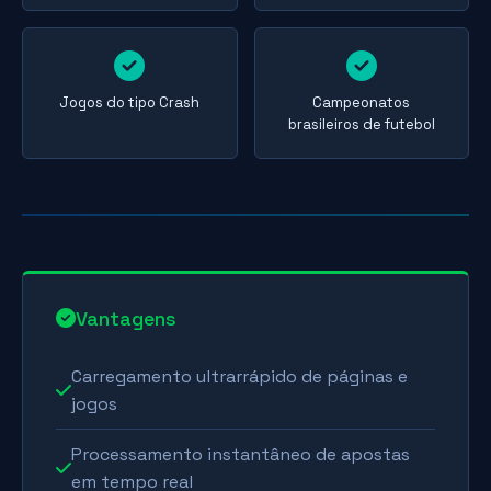
Jogos do tipo Crash
Campeonatos
brasileiros de futebol
Vantagens
Carregamento ultrarrápido de páginas e
jogos
Processamento instantâneo de apostas
em tempo real