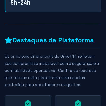
8h-24h
Destaques da Plataforma
Os principais diferenciais do Qrbet44 refletem
seu compromisso inabalável com a segurança e a
confiabilidade operacional. Confira os recursos
que tornam esta plataforma uma escolha
protegida para apostadores exigentes.