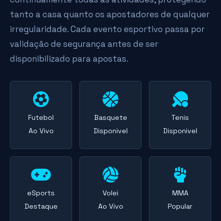
tanto a casa quanto os apostadores de qualquer
irregularidade. Cada evento esportivo passa por
validação de segurança antes de ser
disponibilizado para apostas.
Futebol
Basquete
Tenis
Ao Vivo
Disponivel
Disponivel
eSports
Volei
MMA
Destaque
Ao Vivo
Popular