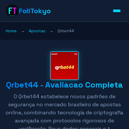
FoilTokyo
Home
→
Apostas
→
Qrbet44
Qrbet44 - Avaliacao Completa
O Qrbet44 estabelece novos padrões de
segurança no mercado brasileiro de apostas
online, combinando tecnologia de criptografia
avançada com protocolos rigorosos de
verificação. Seus dados pessoais e t