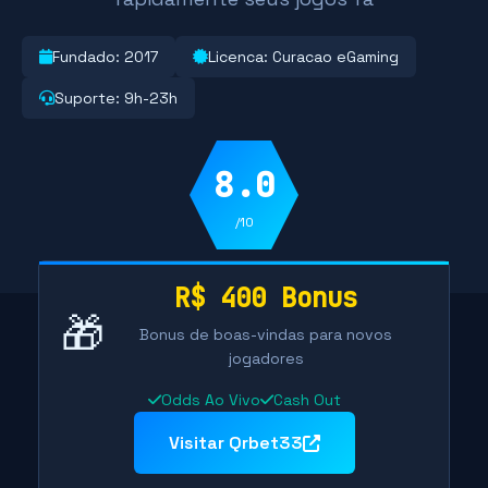
Fundado: 2017
Licenca: Curacao eGaming
Suporte: 9h-23h
8.0
/10
R$ 400 Bonus
🎁
Bonus de boas-vindas para novos
jogadores
Odds Ao Vivo
Cash Out
Visitar Qrbet33