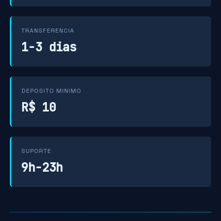
TRANSFERENCIA
1-3 dias
DEPOSITO MINIMO
R$ 10
SUPORTE
9h-23h