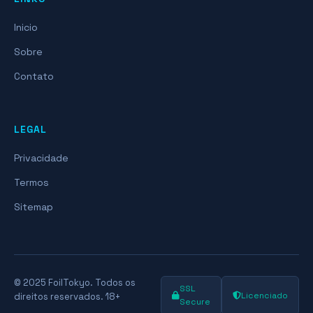
Inicio
Sobre
Contato
LEGAL
Privacidade
Termos
Sitemap
© 2025 FoilTokyo. Todos os
SSL
Licenciado
direitos reservados. 18+
Secure