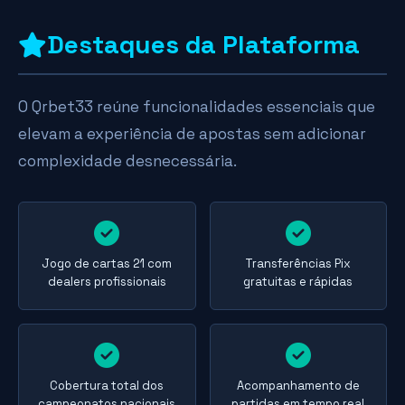
Destaques da Plataforma
O Qrbet33 reúne funcionalidades essenciais que
elevam a experiência de apostas sem adicionar
complexidade desnecessária.
Jogo de cartas 21 com
Transferências Pix
dealers profissionais
gratuitas e rápidas
Cobertura total dos
Acompanhamento de
campeonatos nacionais
partidas em tempo real