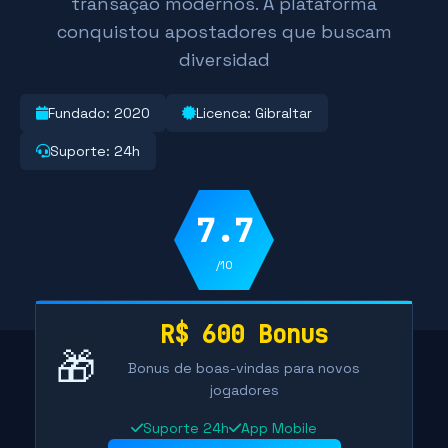
transação modernos. A plataforma
conquistou apostadores que buscam
diversidad
Fundado: 2020
Licenca: Gibraltar
Suporte: 24h
7.7
/10
R$ 600 Bonus
🎁
Bonus de boas-vindas para novos
jogadores
Suporte 24h
App Mobile