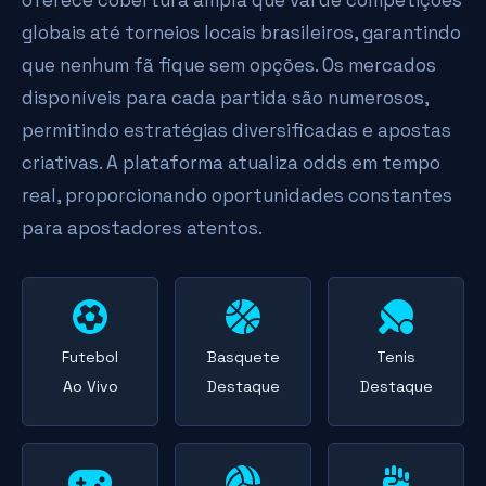
oferece cobertura ampla que vai de competições
globais até torneios locais brasileiros, garantindo
que nenhum fã fique sem opções. Os mercados
disponíveis para cada partida são numerosos,
permitindo estratégias diversificadas e apostas
criativas. A plataforma atualiza odds em tempo
real, proporcionando oportunidades constantes
para apostadores atentos.
Futebol
Basquete
Tenis
Ao Vivo
Destaque
Destaque