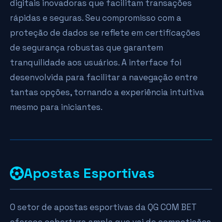
digitais inovadoras que facilitam transações
rápidas e seguras. Seu compromisso com a
proteção de dados se reflete em certificações
de segurança robustas que garantem
tranquilidade aos usuários. A interface foi
desenvolvida para facilitar a navegação entre
tantas opções, tornando a experiência intuitiva
mesmo para iniciantes.
Apostas Esportivas
O setor de apostas esportivas da QG COM BET