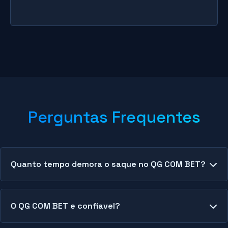
Perguntas Frequentes
Quanto tempo demora o saque no QG COM BET?
Saques via Pix são processados entre 10 e 30
minutos após aprovação. Transferências bancárias
O QG COM BET e confiavel?
tradicionais levam de 1 a 3 dias úteis dependendo da