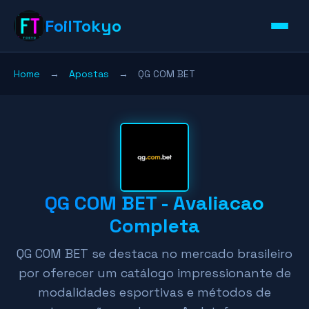
FoilTokyo
Home
→
Apostas
→
QG COM BET
QG COM BET - Avaliacao
Completa
QG COM BET se destaca no mercado brasileiro
por oferecer um catálogo impressionante de
modalidades esportivas e métodos de