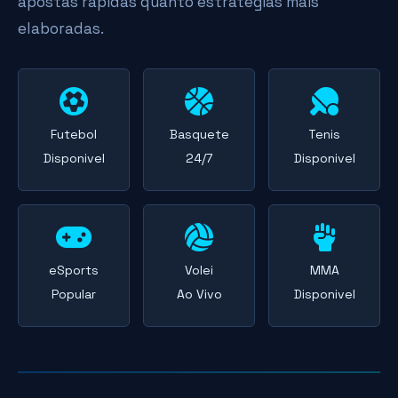
apostas rápidas quanto estratégias mais
elaboradas.
Futebol
Basquete
Tenis
Disponivel
24/7
Disponivel
eSports
Volei
MMA
Popular
Ao Vivo
Disponivel