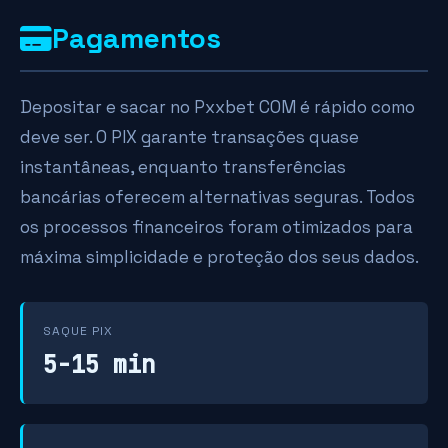
Pagamentos
Depositar e sacar no Pxxbet COM é rápido como
deve ser. O PIX garante transações quase
instantâneas, enquanto transferências
bancárias oferecem alternativas seguras. Todos
os processos financeiros foram otimizados para
máxima simplicidade e proteção dos seus dados.
SAQUE PIX
5-15 min