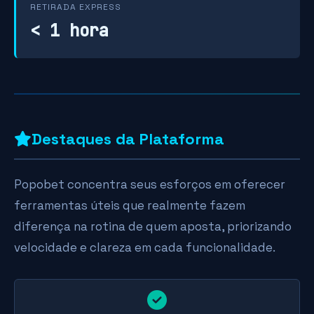
RETIRADA EXPRESS
< 1 hora
Destaques da Plataforma
Popobet concentra seus esforços em oferecer
ferramentas úteis que realmente fazem
diferença na rotina de quem aposta, priorizando
velocidade e clareza em cada funcionalidade.