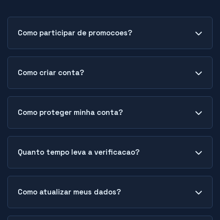
Como participar de promocoes?
Acesse a aba de promoções no menu principal,
escolha a oferta desejada e siga os requisitos
Como criar conta?
indicados, como valor mínimo de depósito ou
tipo de aposta específica.
Clique em 'Registrar' no topo da página,
preencha seus dados básicos como email e
Como proteger minha conta?
senha, confirme pelo link enviado e finalize o
cadastro com informações adicionais.
Use uma senha forte combinando letras,
números e símbolos, ative a autenticação de
Quanto tempo leva a verificacao?
dois fatores nas configurações e nunca
compartilhe seus dados de acesso com
O processo de análise dos documentos enviados
terceiros.
costuma ser concluído entre 24 e 72 horas úteis,
Como atualizar meus dados?
podendo variar conforme a demanda e qualidade
das imagens.
Entre na área de perfil, selecione 'Editar