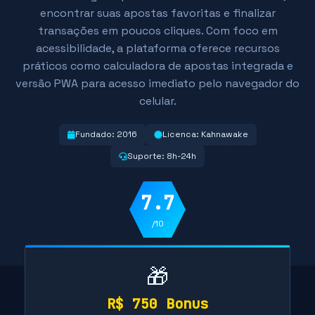
encontrar suas apostas favoritas e finalizar
transações em poucos cliques. Com foco em
acessibilidade, a plataforma oferece recursos
práticos como calculadora de apostas integrada e
versão PWA para acesso imediato pelo navegador do
celular.
Fundado: 2016
Licenca: Kahnawake
Suporte: 8h-24h
7.7
/10
🎁
R$ 750 Bonus