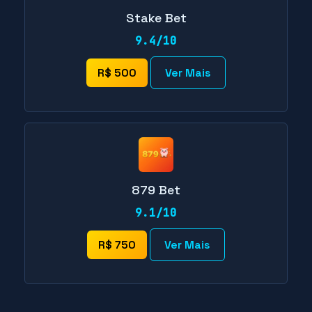
Stake Bet
9.4/10
R$ 500
Ver Mais
879 Bet
9.1/10
R$ 750
Ver Mais