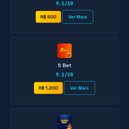
9.1/10
R$ 500
Ver Mais
5 Bet
9.1/10
R$ 1.200
Ver Mais