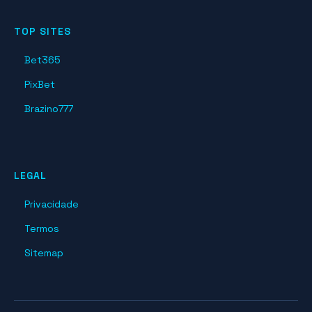
TOP SITES
Bet365
PixBet
Brazino777
LEGAL
Privacidade
Termos
Sitemap