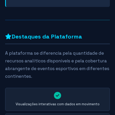
Destaques da Plataforma
A plataforma se diferencia pela quantidade de
recursos analíticos disponíveis e pela cobertura
abrangente de eventos esportivos em diferentes
continentes.
Visualizações interativas com dados em movimento