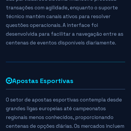
transações com agilidade, enquanto o suporte
técnico mantém canais ativos para resolver
questões operacionais. A interface foi
desenvolvida para facilitar a navegação entre as
centenas de eventos disponíveis diariamente.
Apostas Esportivas
O setor de apostas esportivas contempla desde
grandes ligas europeias até campeonatos
regionais menos conhecidos, proporcionando
centenas de opções diárias. Os mercados incluem