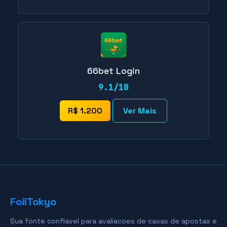
66bet Login
9.1/10
R$ 1.200
Ver Mais
FoilTokyo
Sua fonte confiavel para avaliacoes de casas de apostas e