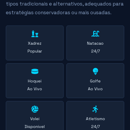
tipos tradicionais e alternativos, adequados para
estratégias conservadoras ou mais ousadas.
Xadrez
Natacao
Popular
24/7
Hoquei
Golfe
Ao Vivo
Ao Vivo
Volei
Atletismo
Disponivel
24/7