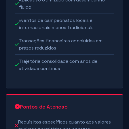
fluido
Eventos de campeonatos locais e
internacionais menos tradicionais
Transações financeiras concluídas em
prazos reduzidos
Trajetória consolidada com anos de
atividade contínua
Pontos de Atencao
Requisitos específicos quanto aos valores