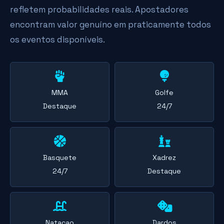
refletem probabilidades reais. Apostadores
encontram valor genuíno em praticamente todos
os eventos disponíveis.
MMA
Golfe
Destaque
24/7
Basquete
Xadrez
24/7
Destaque
Natacao
Dardos