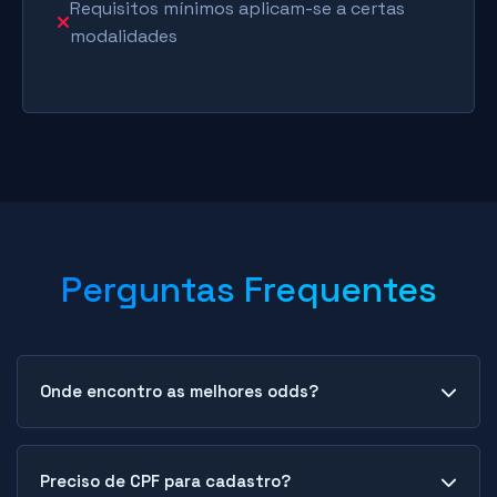
Requisitos mínimos aplicam-se a certas
modalidades
Perguntas Frequentes
Onde encontro as melhores odds?
A Pinnacle é reconhecida por oferecer as
cotações mais competitivas do setor,
Preciso de CPF para cadastro?