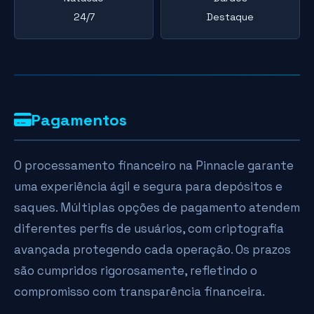
24/7
Destaque
Pagamentos
O processamento financeiro na Pinnacle garante
uma experiência ágil e segura para depósitos e
saques. Múltiplas opções de pagamento atendem
diferentes perfis de usuários, com criptografia
avançada protegendo cada operação. Os prazos
são cumpridos rigorosamente, refletindo o
compromisso com transparência financeira.