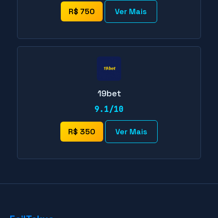
R$ 750
Ver Mais
19bet
9.1/10
R$ 350
Ver Mais