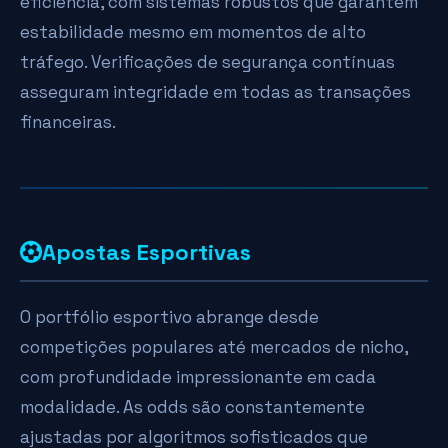
eficiência, com sistemas robustos que garantem
estabilidade mesmo em momentos de alto
tráfego. Verificações de segurança contínuas
asseguram integridade em todas as transações
financeiras.
Apostas Esportivas
O portfólio esportivo abrange desde
competições populares até mercados de nicho,
com profundidade impressionante em cada
modalidade. As odds são constantemente
ajustadas por algoritmos sofisticados que