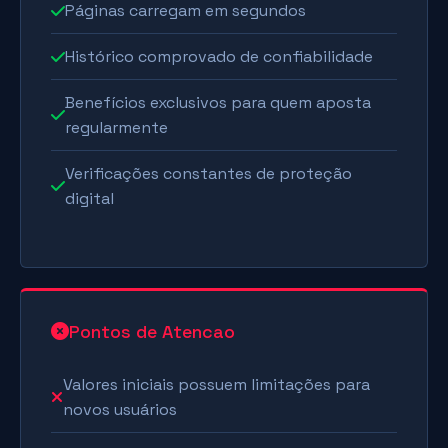
Páginas carregam em segundos
Histórico comprovado de confiabilidade
Benefícios exclusivos para quem aposta
regularmente
Verificações constantes de proteção
digital
Pontos de Atencao
Valores iniciais possuem limitações para
novos usuários