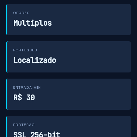
OPCOES
Multiplos
PORTUGUES
Localizado
ENTRADA MIN
R$ 30
PROTECAO
SSL 256-bit