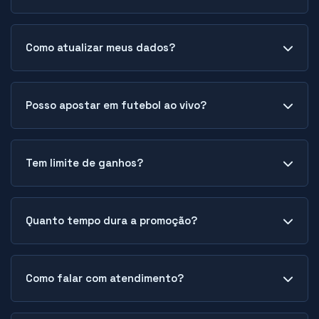
especialmente em esportes populares como
futebol e tênis. Compare diretamente na
Sim, o documento é obrigatório para validação
plataforma antes de confirmar suas entradas.
da conta conforme regulamentações brasileiras.
Como atualizar meus dados?
O processo é rápido e seus dados ficam
protegidos por criptografia.
Acesse a área de configurações do seu perfil e
edite as informações desejadas. Alterações
Posso apostar em futebol ao vivo?
sensíveis podem exigir nova verificação de
identidade.
Sim, a plataforma oferece ampla cobertura de
partidas em tempo real com odds atualizadas
Tem limite de ganhos?
constantemente durante os jogos.
A Pinnacle é conhecida por aceitar grandes
apostas e não limita vencedores. Os tetos
Quanto tempo dura a promoção?
variam conforme o evento e mercado escolhido.
Os períodos variam conforme cada oferta
específica. Consulte os termos detalhados na
Como falar com atendimento?
seção promocional para conhecer prazos e
condições aplicáveis.
O suporte está disponível via chat direto na