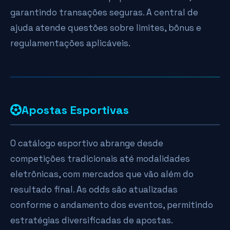
garantindo transações seguras. A central de
ajuda atende questões sobre limites, bônus e
regulamentações aplicáveis.
Apostas Esportivas
O catálogo esportivo abrange desde
competições tradicionais até modalidades
eletrônicas, com mercados que vão além do
resultado final. As odds são atualizadas
conforme o andamento dos eventos, permitindo
estratégias diversificadas de apostas.