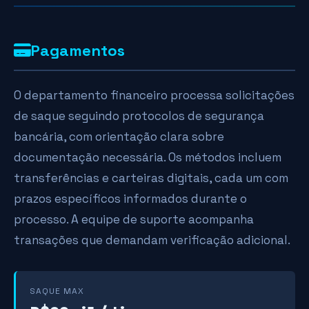
Pagamentos
O departamento financeiro processa solicitações
de saque seguindo protocolos de segurança
bancária, com orientação clara sobre
documentação necessária. Os métodos incluem
transferências e carteiras digitais, cada um com
prazos específicos informados durante o
processo. A equipe de suporte acompanha
transações que demandam verificação adicional.
SAQUE MAX