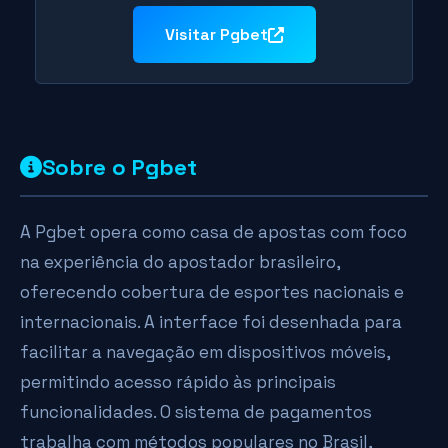
Visitar Pgbet
Sobre o Pgbet
A Pgbet opera como casa de apostas com foco
na experiência do apostador brasileiro,
oferecendo cobertura de esportes nacionais e
internacionais. A interface foi desenhada para
facilitar a navegação em dispositivos móveis,
permitindo acesso rápido às principais
funcionalidades. O sistema de pagamentos
trabalha com métodos populares no Brasil,