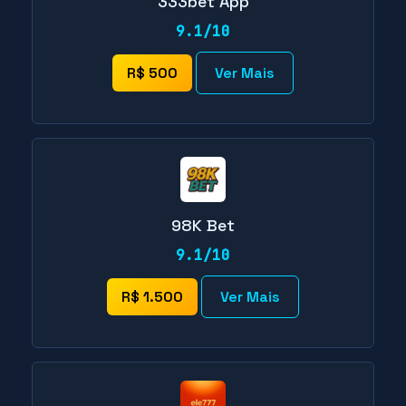
333bet App
9.1/10
R$ 500
Ver Mais
98K Bet
9.1/10
R$ 1.500
Ver Mais