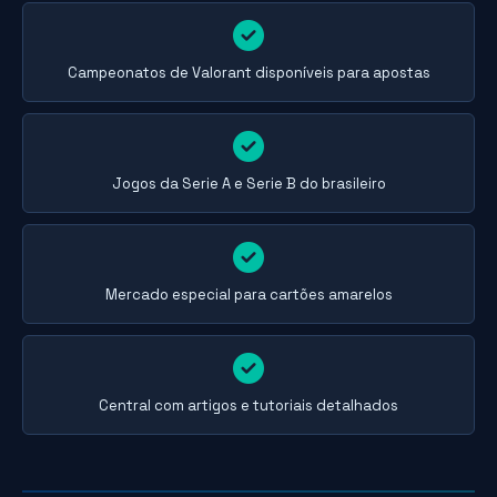
Campeonatos de Valorant disponíveis para apostas
Jogos da Serie A e Serie B do brasileiro
Mercado especial para cartões amarelos
Central com artigos e tutoriais detalhados