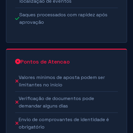
localização de eventos
Saques processados com rapidez após
aprovação
Pontos de Atencao
Valores mínimos de aposta podem ser
limitantes no início
Verificação de documentos pode
demandar alguns dias
Envio de comprovantes de identidade é
obrigatório