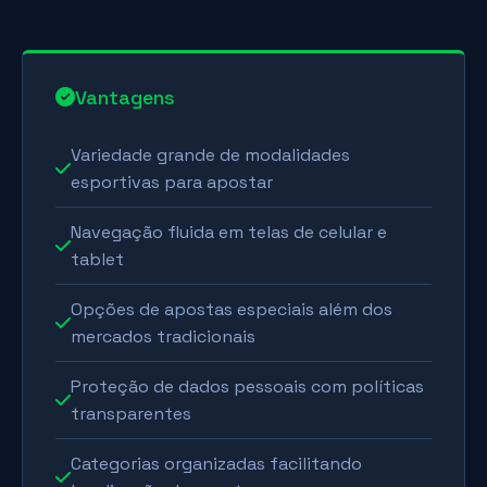
Vantagens
Variedade grande de modalidades
esportivas para apostar
Navegação fluida em telas de celular e
tablet
Opções de apostas especiais além dos
mercados tradicionais
Proteção de dados pessoais com políticas
transparentes
Categorias organizadas facilitando