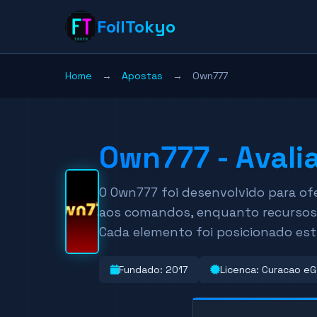
FoilTokyo
Home
→
Apostas
→
Own777
Own777 - Aval
O Own777 foi desenvolvido para of
aos comandos, enquanto recursos co
Cada elemento foi posicionado estr
Fundado: 2017
Licenca: Curacao e