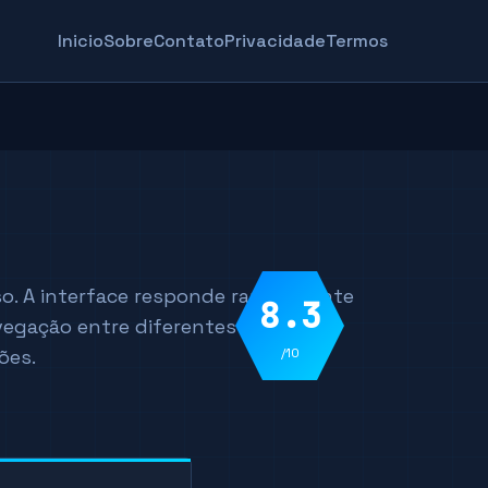
Inicio
Sobre
Contato
Privacidade
Termos
so. A interface responde rapidamente
8.3
avegação entre diferentes mercados.
ões.
/10