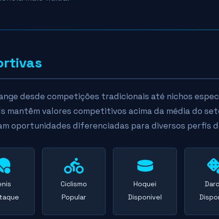
rtivas
ange desde competições tradicionais até nichos espec
dds mantêm valores competitivos acima da média do se
am oportunidades diferenciadas para diversos perfis 
enis
Ciclismo
Hoquei
Dar
taque
Popular
Disponivel
Dispo