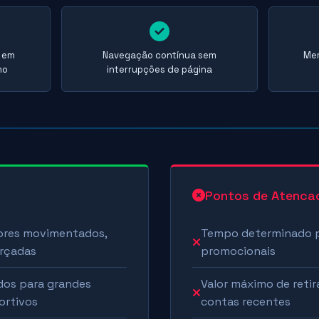
a em
Navegação contínua sem
Mer
mo
interrupções de página
Pontos de Atenca
lores movimentados,
Tempo determinado pa
arçadas
promocionais
dos para grandes
Valor máximo de retir
ortivos
contas recentes