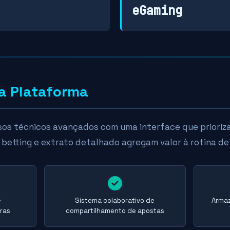
eGaming
a Plataforma
os técnicos avançados com uma interface que prioriza 
betting e extrato detalhado agregam valor à rotina de
e
Sistema colaborativo de
Armaz
ras
compartilhamento de apostas