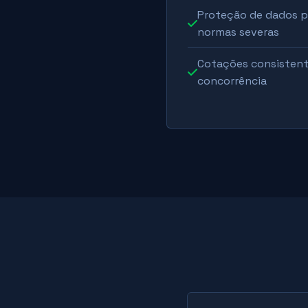
Proteção de dados p
normas severas
Cotações consistent
concorrência