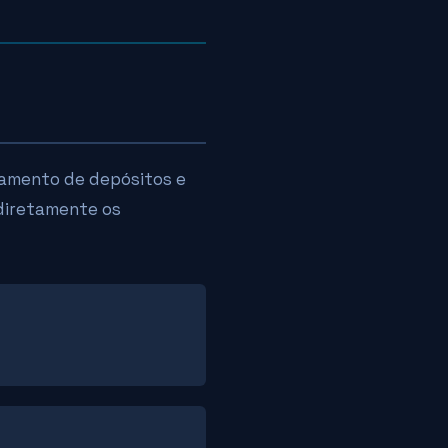
samento de depósitos e
diretamente os