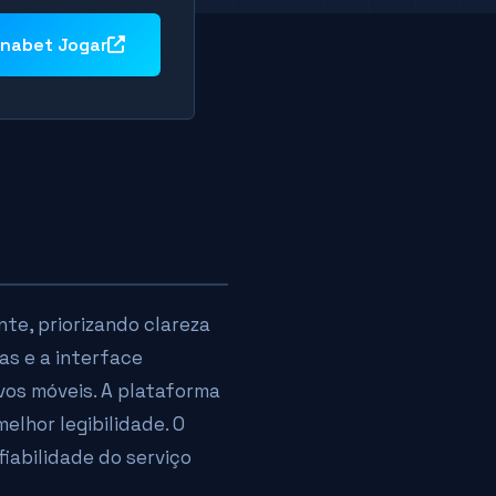
Onabet Jogar
te, priorizando clareza
as e a interface
os móveis. A plataforma
elhor legibilidade. O
iabilidade do serviço