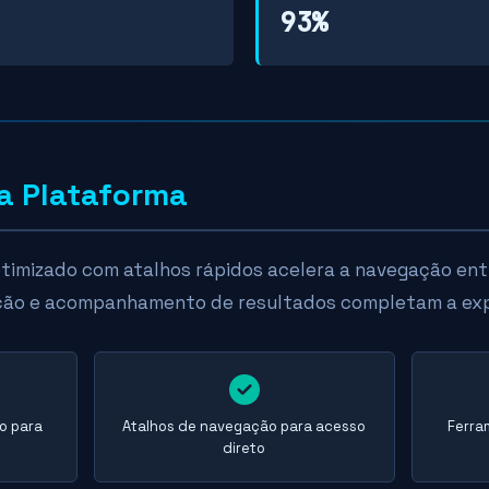
93%
a Plataforma
timizado com atalhos rápidos acelera a navegação ent
ção e acompanhamento de resultados completam a expe
o para
Atalhos de navegação para acesso
Ferra
direto