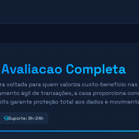
 Avaliacao Completa
a voltada para quem valoriza custo-benefício nas
samento ágil de transações, a casa proporciona co
bits garante proteção total aos dados e movimenta
Suporte: 8h-24h