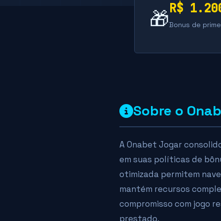
R$ 1.20
🎁
Bonus de prime
Sobre o Onab
A Onabet Jogar consolido
em suas políticas de bôn
otimizada permitem nave
mantém recursos completo
compromisso com jogo res
prestado.