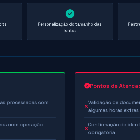
bits
Personalização do tamanho das
Rastr
fontes
Pontos de Atenca
ras processadas com
Validação de docume
algumas horas extras
 anos com operação
Confirmação de ident
obrigatória