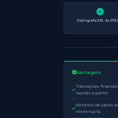
Criptografia SSL de 256 
Vantagens
Transações financei
rapidez superior
Histórico de vários
ininterrupta