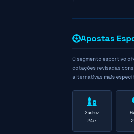
Apostas Espo
O segmento esportivo of
cotações revisadas cons
alternativas mais especí
Xadrez
G
24/7
2