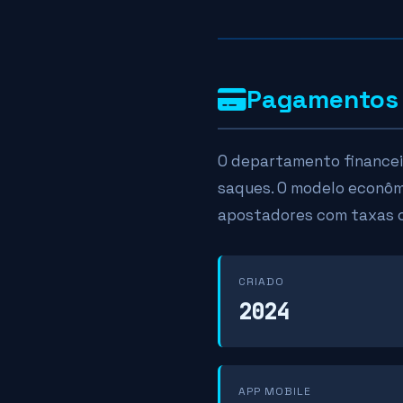
Pagamentos
O departamento financei
saques. O modelo econôm
apostadores com taxas c
CRIADO
2024
APP MOBILE