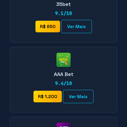
35bet
9.1/10
R$ 650
Ver Mais
AAA Bet
9.4/10
R$ 1.200
Ver Mais