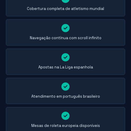
Cobertura completa de atletismo mundial
Navegação contínua com scroll infinito
Apostas na La Liga espanhola
Atendimento em português brasileiro
Mesas de roleta europeia disponíveis