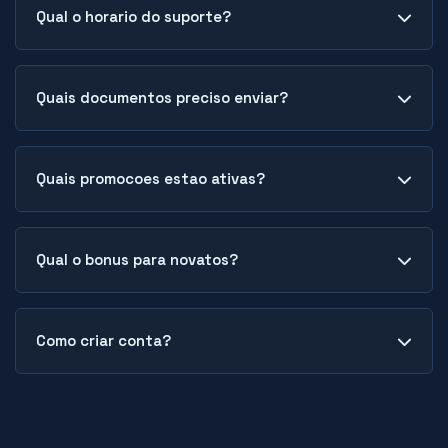
'Segurança' e clique em 'Alterar Senha'. Você
Qual o horario do suporte?
precisará confirmar a mudança via e-mail
cadastrado.
O atendimento funciona 24 horas por dia, sete
dias por semana, garantindo assistência sempre
Quais documentos preciso enviar?
que você precisar.
É necessário enviar documento de identidade
oficial com foto (RG ou CNH) e comprovante de
Quais promocoes estao ativas?
residência recente para validação da conta.
As promoções variam semanalmente e incluem
bônus de recarga, cashback em esportes
Qual o bonus para novatos?
específicos e ofertas especiais para jogadores
com alta frequência de apostas.
Novos cadastros recebem bônus percentual
sobre o primeiro depósito, com requisitos de
Como criar conta?
rollover detalhados nos termos da promoção
vigente.
Clique em 'Registrar', preencha seus dados
pessoais, confirme o e-mail e envie a
documentação solicitada para ativar