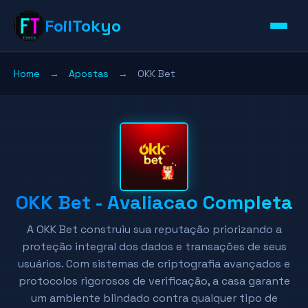
FoilTokyo
Home
→
Apostas
→
OKK Bet
OKK Bet - Avaliacao Completa
A OKK Bet construiu sua reputação priorizando a
proteção integral dos dados e transações de seus
usuários. Com sistemas de criptografia avançados e
protocolos rigorosos de verificação, a casa garante
um ambiente blindado contra qualquer tipo de