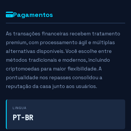
Pagamentos
As transações financeiras recebem tratamento
premium, com processamento ágil e múltiplas
alternativas disponíveis. Você escolhe entre
métodos tradicionais e modernos, incluindo
criptomoedas para maior flexibilidade. A
pontualidade nos repasses consolidou a
reputação da casa junto aos usuários.
LINGUA
PT-BR