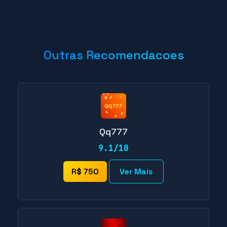
especiais.
pendente, é possível reverter a operação pela
área financeira. Após aprovação inicial, o
processo segue irreversível.
Outras Recomendacoes
Qq777
9.1/10
R$ 750
Ver Mais