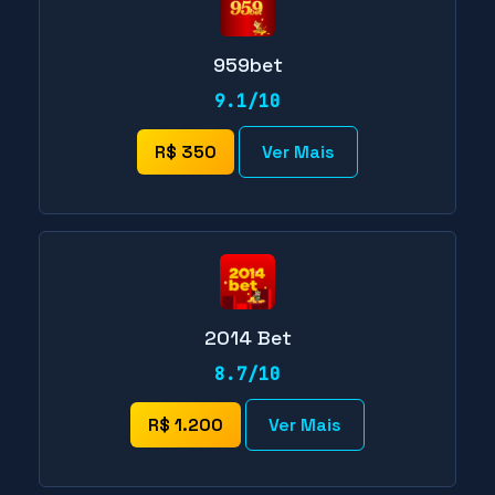
959bet
9.1/10
R$ 350
Ver Mais
2014 Bet
8.7/10
R$ 1.200
Ver Mais