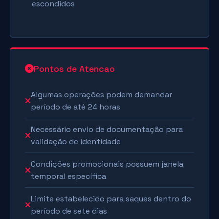
escondidos
Pontos de Atencao
Algumas operações podem demandar
período de até 24 horas
Necessário envio de documentação para
validação de identidade
Condições promocionais possuem janela
temporal específica
Limite estabelecido para saques dentro do
período de sete dias