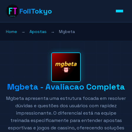
FoilTokyo
Home
→
Apostas
→
Mgbeta
Mgbeta - Avaliacao Completa
Mgbeta apresenta uma estrutura focada em resolver
dúvidas e questões dos usuários com rapidez
impressionante. O diferencial está na equipe
treinada especificamente para entender apostas
esportivas e jogos de cassino, oferecendo soluções