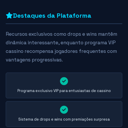
Destaques da Plataforma
Recursos exclusivos como drops e wins mantêm
dinâmica interessante, enquanto programa VIP
cassino recompensa jogadores frequentes com
vantagens progressivas.
Programa exclusivo VIP para entusiastas de cassino
Sistema de drops e wins com premiações surpresa