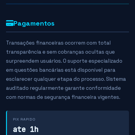
Pagamentos
Transações financeiras ocorrem com total
transparência e sem cobranças ocultas que
surpreendem usuários. O suporte especializado
em questões bancárias está disponível para
esclarecer qualquer etapa do processo. Sistema
auditado regularmente garante conformidade
com normas de segurança financeira vigentes.
PIX RAPIDO
ate 1h