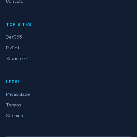
Contato
TOP SITES
Bet365
PixBet
Brazino777
LEGAL
Privacidade
Termos
Sitemap