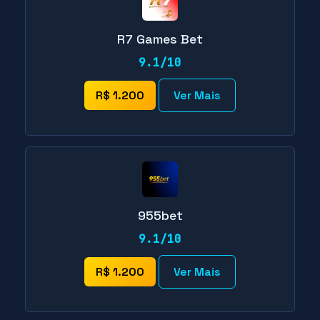
R7 Games Bet
9.1/10
R$ 1.200
Ver Mais
955bet
9.1/10
R$ 1.200
Ver Mais