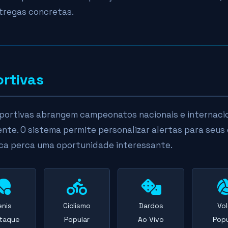
tregas concretas.
rtivas
portivas abrangem campeonatos nacionais e internaci
te. O sistema permite personalizar alertas para seus 
ca perca uma oportunidade interessante.
enis
Ciclismo
Dardos
Vol
taque
Popular
Ao Vivo
Popu