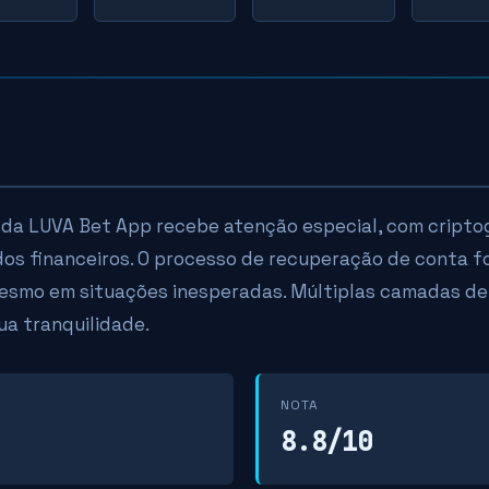
da LUVA Bet App recebe atenção especial, com criptog
s financeiros. O processo de recuperação de conta fo
mesmo em situações inesperadas. Múltiplas camadas de
a tranquilidade.
NOTA
8.8/10