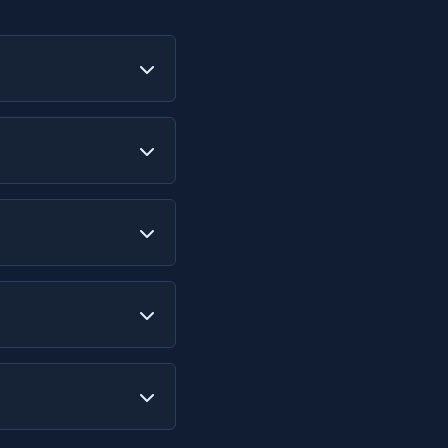
 disponíveis na
s têm prazo
 lançamentos
e provedor.
sulte a área de
lmente em eventos
is vantajosas.
álise baseada em