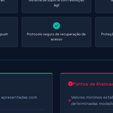
 ao
Sistema de suporte com resolução
G
ágil
a push
Protocolo seguro de recuperação de
Proteçã
acesso
Pontos de Atenca
s apresentadas com
Valores mínimos esta
determinadas modali