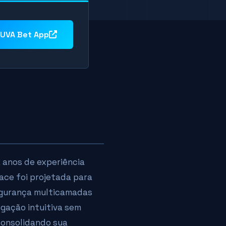
 LUVA Bet App
 anos de experiência
ace foi projetada para
segurança multicamadas
gação intuitiva sem
consolidando sua