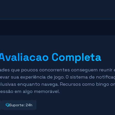
 Avaliacao Completa
dades que poucos concorrentes conseguem reunir 
evar sua experiência de jogo. O sistema de notific
lusivas enquanto navega. Recursos como bingo onl
sessão em algo memorável.
Suporte: 24h