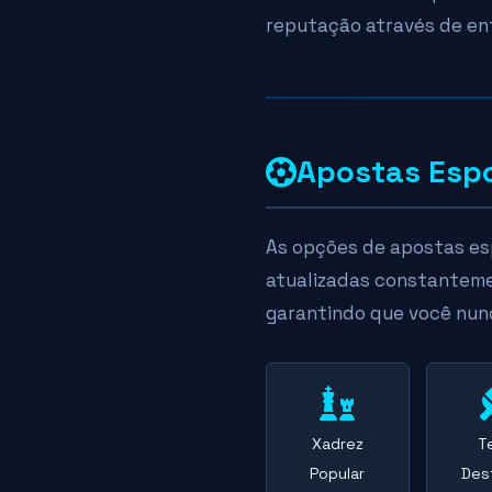
reputação através de en
Apostas Espo
As opções de apostas es
atualizadas constantemen
garantindo que você nun
Xadrez
T
Popular
Des