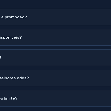
 a promocao?
forme a campanha específica, com informações detalhadas
moção. Algumas ofertas são permanentes enquanto outra
isponiveis?
entenas de títulos de fornecedores renomados, com novos
ente. A seção de jogos permite filtrar por tema, recursos 
?
as dependem do método escolhido e do valor solicitado. Con
formações atualizadas sobre cada opção disponível.
melhores odds?
itivas aparecem destacadas na seção esportiva, especia
diferentes mercados para identificar as oportunidades ma
u limite?
ste de limites podem ser feitas através do suporte, com an