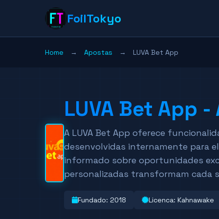
FoilTokyo
Home
→
Apostas
→
LUVA Bet App
LUVA Bet App -
A LUVA Bet App oferece funcionali
desenvolvidas internamente para el
informado sobre oportunidades exc
personalizadas transformam cada 
Fundado: 2018
Licenca: Kahnawake