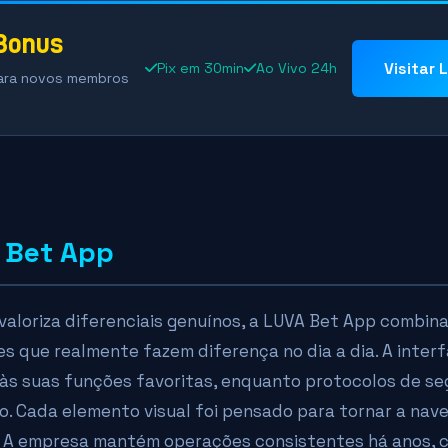
Bonus
Visitar
Pix em 30min
Ao Vivo 24h
ra novos membros
 Bet App
aloriza diferenciais genuínos, a LUVA Bet App combina
s que realmente fazem diferença no dia a dia. A interf
o às suas funções favoritas, enquanto protocolos de 
 Cada elemento visual foi pensado para tornar a nave
. A empresa mantém operações consistentes há anos, 