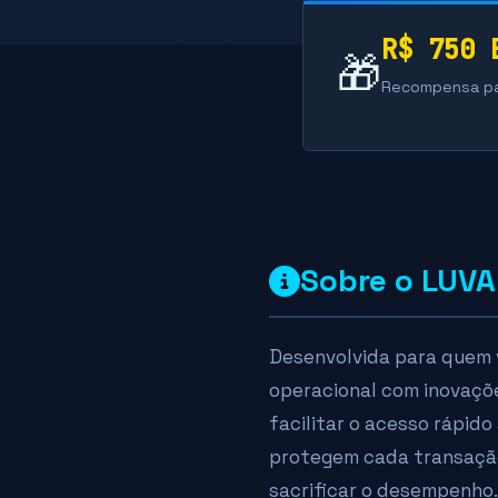
R$ 750 
🎁
Recompensa pa
Sobre o LUVA
Desenvolvida para quem v
operacional com inovaçõe
facilitar o acesso rápid
protegem cada transação.
sacrificar o desempenho