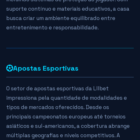
suporte contínuo e materiais educativos, a casa
busca criar um ambiente equilibrado entre
entretenimento e responsabilidade.
Apostas Esportivas
O setor de apostas esportivas da Lllbet
impressiona pela quantidade de modalidades e
tipos de mercados oferecidos. Desde os
principais campeonatos europeus até torneios
asiáticos e sul-americanos, a cobertura abrange
múltiplas geografias e níveis competitivos. A