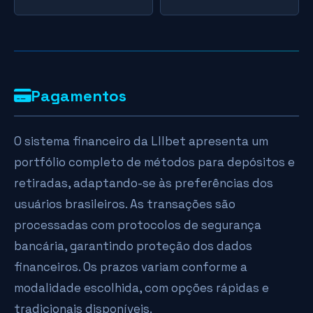
Pagamentos
O sistema financeiro da Lllbet apresenta um
portfólio completo de métodos para depósitos e
retiradas, adaptando-se às preferências dos
usuários brasileiros. As transações são
processadas com protocolos de segurança
bancária, garantindo proteção dos dados
financeiros. Os prazos variam conforme a
modalidade escolhida, com opções rápidas e
tradicionais disponíveis.