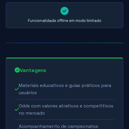
Funcionalidade offline em modo limitado
Vantagens
Materiais educativos e guias práticos para
usuários
Odds com valores atrativos e competitivos
no mercado
Acompanhamento de campeonatos