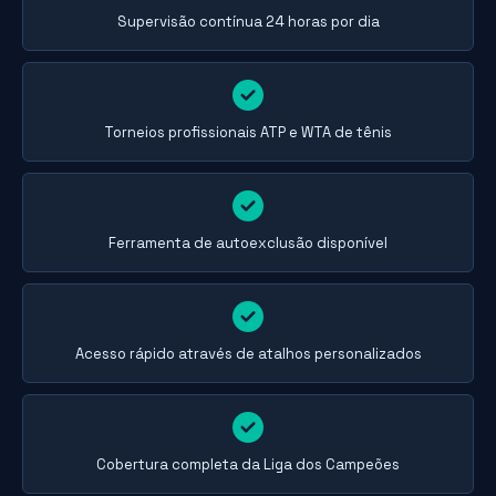
Supervisão contínua 24 horas por dia
Torneios profissionais ATP e WTA de tênis
Ferramenta de autoexclusão disponível
Acesso rápido através de atalhos personalizados
Cobertura completa da Liga dos Campeões