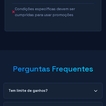
Condições específicas devem ser
cumpridas para usar promoções
Perguntas Frequentes
Tem limite de ganhos?
Sim, existem limites máximos de premiação que