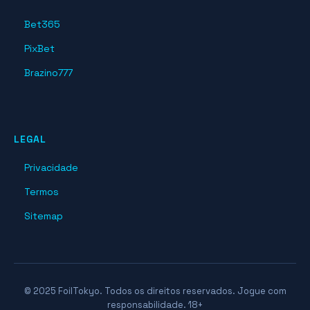
Bet365
PixBet
Brazino777
LEGAL
Privacidade
Termos
Sitemap
© 2025 FoilTokyo. Todos os direitos reservados. Jogue com
responsabilidade. 18+