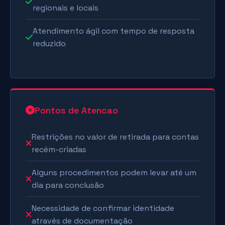
regionais e locais
Atendimento ágil com tempo de resposta
reduzido
Pontos de Atencao
Restrições no valor de retirada para contas
recém-criadas
Alguns procedimentos podem levar até um
dia para conclusão
Necessidade de confirmar identidade
através de documentação