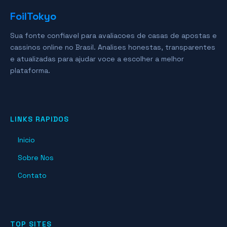
FoilTokyo
Sua fonte confiavel para avaliacoes de casas de apostas e
cassinos online no Brasil. Analises honestas, transparentes
e atualizadas para ajudar voce a escolher a melhor
plataforma.
LINKS RAPIDOS
Inicio
Sobre Nos
Contato
TOP SITES