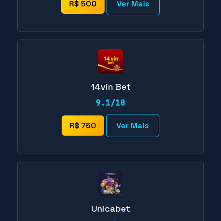
R$ 500
Ver Mais
14vin Bet
9.1/10
R$ 750
Ver Mais
Unicabet