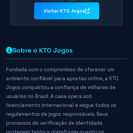
Visitar KTO Jogos
Sobre o KTO Jogos
Fundada com o compromisso de oferecer um
ambiente confiável para apostas online, a KTO
Jogos conquistou a confiança de milhares de
usuários no Brasil. A casa opera sob
licenciamento internacional e segue todos os
regulamentos de jogos responsáveis. Seus
processos de verificação de identidade
protegem tanto a plataforma quanto os