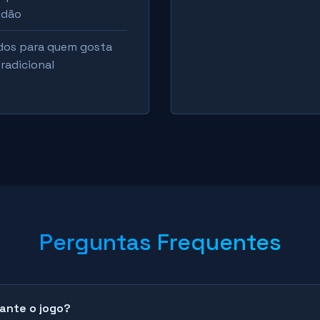
idão
dos para quem gosta
radicional
Perguntas Frequentes
ante o jogo?