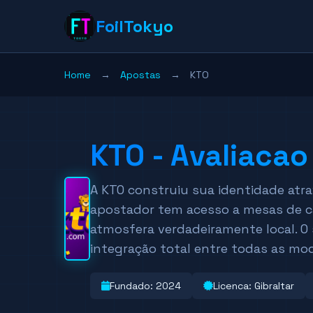
FoilTokyo
Home
→
Apostas
→
KTO
KTO - Avaliaca
A KTO construiu sua identidade atr
apostador tem acesso a mesas de c
atmosfera verdadeiramente local. O
integração total entre todas as mo
Fundado: 2024
Licenca: Gibraltar