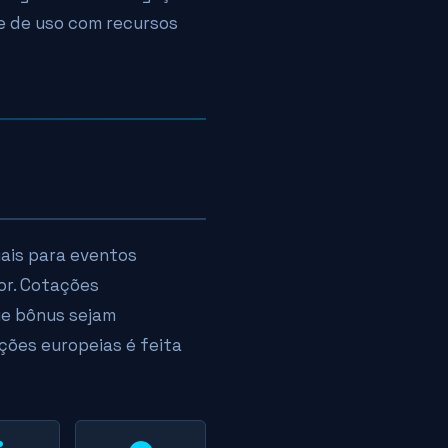
de de uso com recursos
iais para eventos
or. Cotações
ue bônus sejam
ções europeias é feita