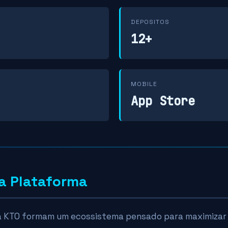
DEPOSITOS
12+
MOBILE
App Store
a Plataforma
da KTO formam um ecossistema pensado para maximizar