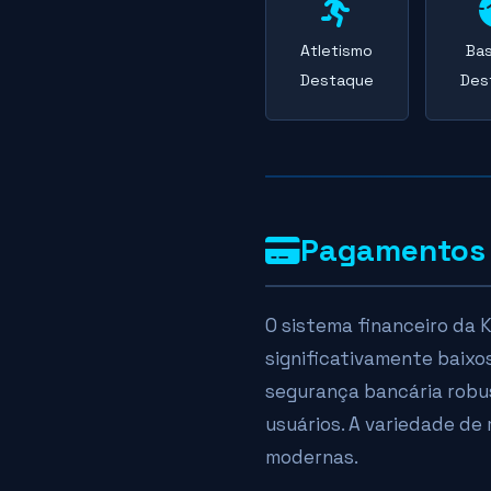
Atletismo
Bas
Destaque
Des
Pagamentos
O sistema financeiro da 
significativamente baix
segurança bancária robus
usuários. A variedade de
modernas.