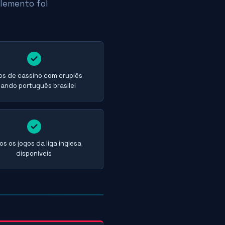
elemento foi
s de cassino com crupiês
lando português brasilei
s os jogos da liga inglesa
disponíveis