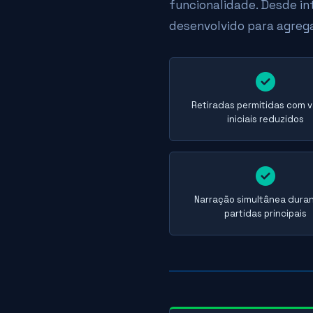
funcionalidade. Desde in
desenvolvido para agregar
Retiradas permitidas com v
iniciais reduzidos
Narração simultânea dura
partidas principais