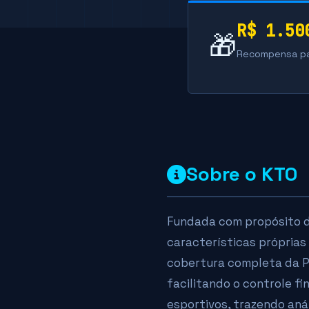
R$ 1.50
🎁
Recompensa pa
Sobre o KTO
Fundada com propósito de
características próprias
cobertura completa da Pr
facilitando o controle f
esportivos, trazendo aná