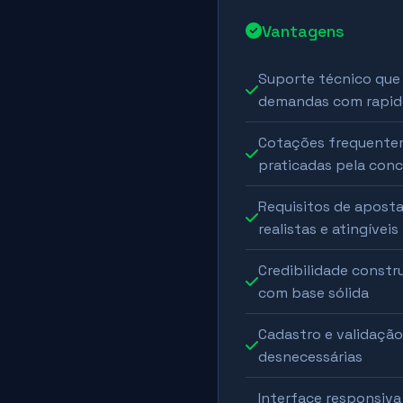
Vantagens
Suporte técnico que
demandas com rapid
Cotações frequentem
praticadas pela conc
Requisitos de apost
realistas e atingíveis
Credibilidade constr
com base sólida
Cadastro e validaçã
desnecessárias
Interface responsiv