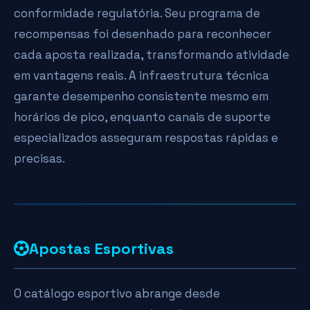
conformidade regulatória. Seu programa de
recompensas foi desenhado para reconhecer
cada aposta realizada, transformando atividade
em vantagens reais. A infraestrutura técnica
garante desempenho consistente mesmo em
horários de pico, enquanto canais de suporte
especializados asseguram respostas rápidas e
precisas.
Apostas Esportivas
O catálogo esportivo abrange desde