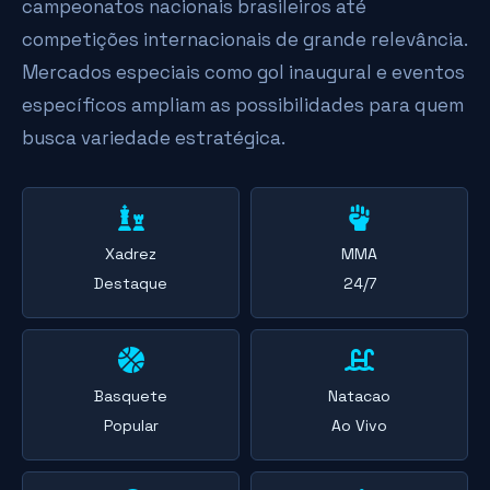
campeonatos nacionais brasileiros até
competições internacionais de grande relevância.
Mercados especiais como gol inaugural e eventos
específicos ampliam as possibilidades para quem
busca variedade estratégica.
Xadrez
MMA
Destaque
24/7
Basquete
Natacao
Popular
Ao Vivo