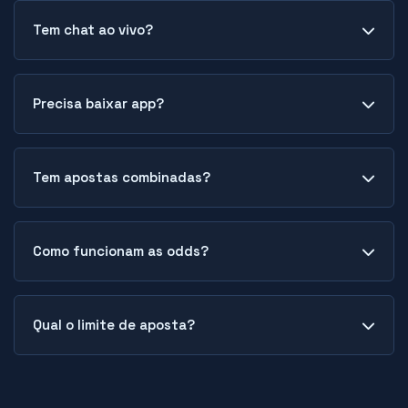
estão disponíveis com diversos mercados por
Tem chat ao vivo?
partida, desde placares exatos até estatísticas
de jogadores.
A plataforma disponibiliza canal de mensagens
instantâneas com atendentes treinados que
Precisa baixar app?
respondem dúvidas em português durante
horário estendido.
Não é necessário instalar nada, pois a versão
mobile funciona perfeitamente pelo navegador
Tem apostas combinadas?
do celular com todos os recursos da versão
desktop.
É possível criar bilhetes múltiplos combinando
diferentes eventos e mercados, aumentando as
Como funcionam as odds?
odds totais conforme adiciona seleções ao
cupom.
Os valores representam a probabilidade de cada
resultado e determinam o retorno potencial
Qual o limite de aposta?
sobre o valor apostado, sendo ajustados
conforme movimentações do mercado.
Os valores mínimos e máximos variam conforme
o evento e mercado escolhido, com limites mais