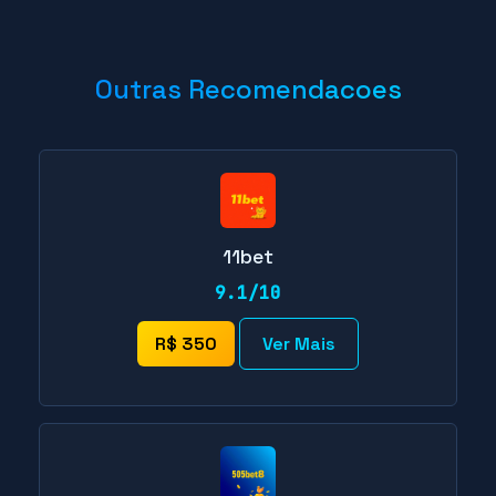
altos para competições populares e menores
para nichos específicos.
Outras Recomendacoes
11bet
9.1/10
R$ 350
Ver Mais