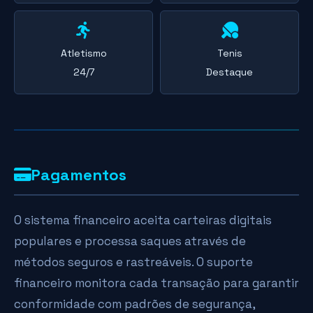
Atletismo
Tenis
24/7
Destaque
Pagamentos
O sistema financeiro aceita carteiras digitais
populares e processa saques através de
métodos seguros e rastreáveis. O suporte
financeiro monitora cada transação para garantir
conformidade com padrões de segurança,