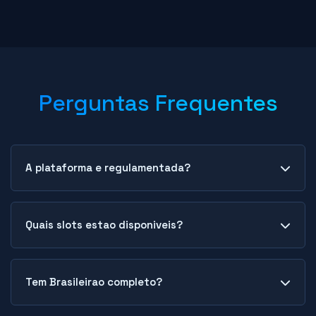
Perguntas Frequentes
A plataforma e regulamentada?
A KK45 Bet opera sob licenciamento
internacional e segue protocolos de
Quais slots estao disponiveis?
conformidade estabelecidos por autoridades
competentes, garantindo ambiente seguro para
O catálogo reúne centenas de títulos incluindo
apostas.
megaways, jackpots progressivos, slots
Tem Brasileirao completo?
clássicos de três rolos e lançamentos exclusivos
de provedores renomados.
Sim, todas as rodadas do Campeonato Brasileiro