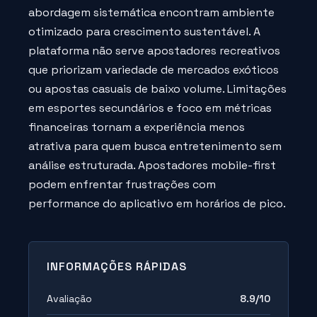
abordagem sistemática encontram ambiente
otimizado para crescimento sustentável. A
plataforma não serve apostadores recreativos
que priorizam variedade de mercados exóticos
ou apostas casuais de baixo volume. Limitações
em esportes secundários e foco em métricas
financeiras tornam a experiência menos
atrativa para quem busca entretenimento sem
análise estruturada. Apostadores mobile-first
podem enfrentar frustrações com
performance do aplicativo em horários de pico.
INFORMAÇÕES RÁPIDAS
Avaliação
8.9/10