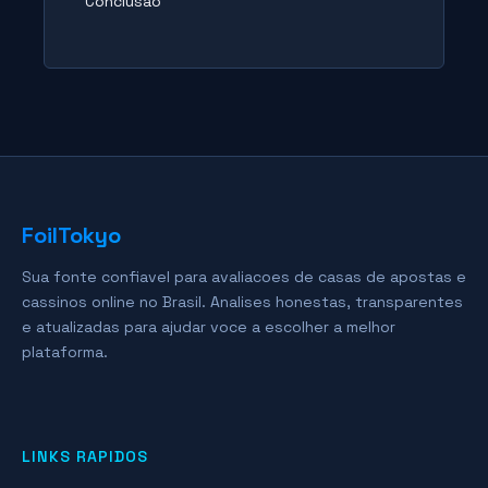
Conclusão
FoilTokyo
Sua fonte confiavel para avaliacoes de casas de apostas e
cassinos online no Brasil. Analises honestas, transparentes
e atualizadas para ajudar voce a escolher a melhor
plataforma.
LINKS RAPIDOS