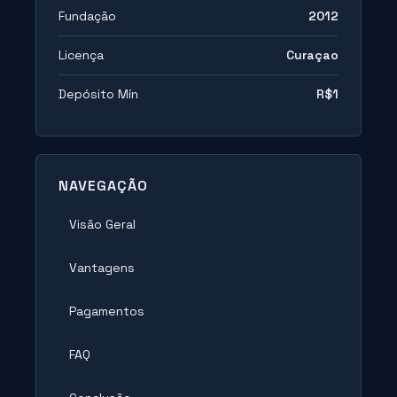
Fundação
2012
Licença
Curaçao
Depósito Mín
R$1
NAVEGAÇÃO
Visão Geral
Vantagens
Pagamentos
FAQ