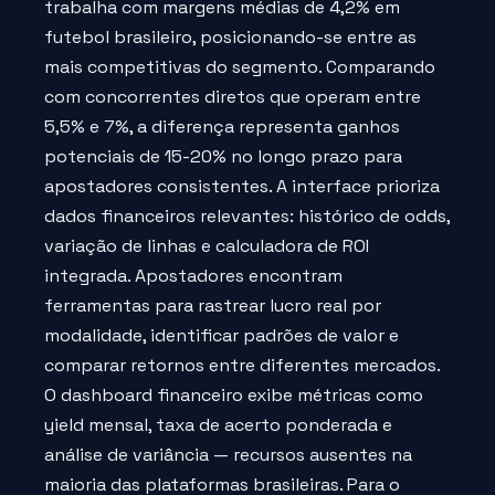
trabalha com margens médias de 4,2% em
futebol brasileiro, posicionando-se entre as
mais competitivas do segmento. Comparando
com concorrentes diretos que operam entre
5,5% e 7%, a diferença representa ganhos
potenciais de 15-20% no longo prazo para
apostadores consistentes. A interface prioriza
dados financeiros relevantes: histórico de odds,
variação de linhas e calculadora de ROI
integrada. Apostadores encontram
ferramentas para rastrear lucro real por
modalidade, identificar padrões de valor e
comparar retornos entre diferentes mercados.
O dashboard financeiro exibe métricas como
yield mensal, taxa de acerto ponderada e
análise de variância — recursos ausentes na
maioria das plataformas brasileiras. Para o