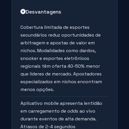
Desvantagens
Cobertura limitada de esportes
secundários reduz oportunidades de
arbitragem e apostas de valor em
nichos. Modalidades como dardos,
snooker e esportes eletrônicos
regionais têm oferta 40-50% menor
que líderes de mercado. Apostadores
especializados em nichos encontram
menos opções.
Aplicativo mobile apresenta lentidão
em carregamento de odds ao vivo
durante eventos de alta demanda.
Atrasos de 2-4 segundos