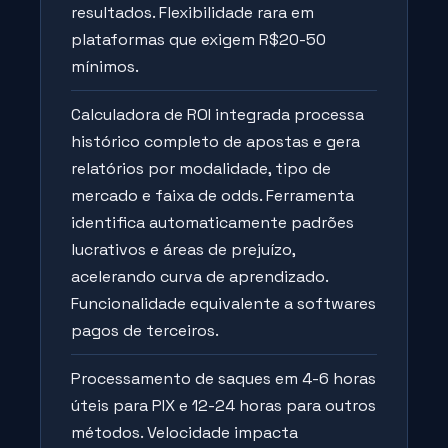
resultados. Flexibilidade rara em
plataformas que exigem R$20-50
mínimos.
Calculadora de ROI integrada processa
histórico completo de apostas e gera
relatórios por modalidade, tipo de
mercado e faixa de odds. Ferramenta
identifica automaticamente padrões
lucrativos e áreas de prejuízo,
acelerando curva de aprendizado.
Funcionalidade equivalente a softwares
pagos de terceiros.
Processamento de saques em 4-6 horas
úteis para PIX e 12-24 horas para outros
métodos. Velocidade impacta