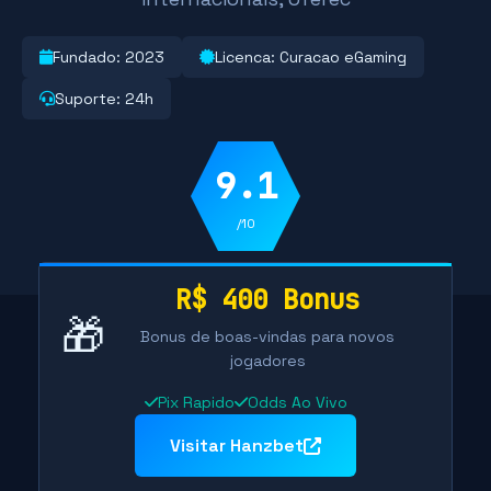
Fundado: 2023
Licenca: Curacao eGaming
Suporte: 24h
9.1
/10
R$ 400 Bonus
🎁
Bonus de boas-vindas para novos
jogadores
Pix Rapido
Odds Ao Vivo
Visitar Hanzbet