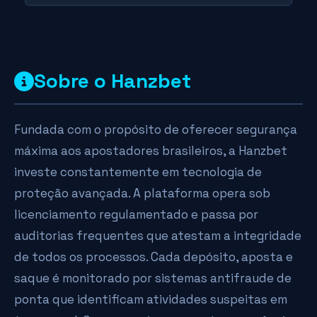
Sobre o Hanzbet
Fundada com o propósito de oferecer segurança
máxima aos apostadores brasileiros, a Hanzbet
investe constantemente em tecnologia de
proteção avançada. A plataforma opera sob
licenciamento regulamentado e passa por
auditorias frequentes que atestam a integridade
de todos os processos. Cada depósito, aposta e
saque é monitorado por sistemas antifraude de
ponta que identificam atividades suspeitas em