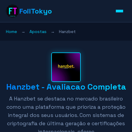
FoilTokyo
Home
→
Apostas
→
Hanzbet
Hanzbet - Avaliacao Completa
A Hanzbet se destaca no mercado brasileiro
como uma plataforma que prioriza a proteção
integral dos seus usuários. Com sistemas de
criptografia de última geração e certificações
internacionais, oferec