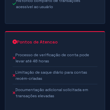
Histórico completo de transações
acessível ao usuário
Pontos de Atencao
Processo de verificação de conta pode
levar até 48 horas
Limitação de saque diário para contas
recém-criadas
Documentação adicional solicitada em
transações elevadas