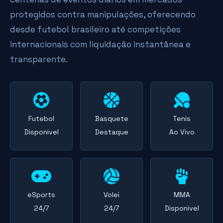
protegidos contra manipulações, oferecendo
desde futebol brasileiro até competições
internacionais com liquidação instantânea e
transparente.
Futebol
Basquete
Tenis
Disponivel
Destaque
Ao Vivo
eSports
Volei
MMA
24/7
24/7
Disponivel