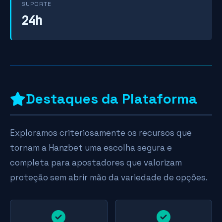
SUPORTE
24h
Destaques da Plataforma
Exploramos criteriosamente os recursos que
tornam a Hanzbet uma escolha segura e
completa para apostadores que valorizam
proteção sem abrir mão da variedade de opções.