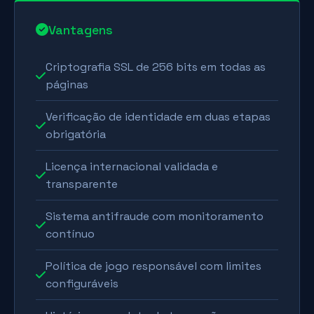
Vantagens
Criptografia SSL de 256 bits em todas as
páginas
Verificação de identidade em duas etapas
obrigatória
Licença internacional validada e
transparente
Sistema antifraude com monitoramento
contínuo
Política de jogo responsável com limites
configuráveis