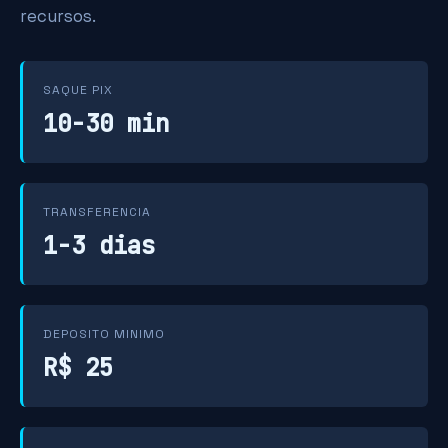
recursos.
SAQUE PIX
10-30 min
TRANSFERENCIA
1-3 dias
DEPOSITO MINIMO
R$ 25