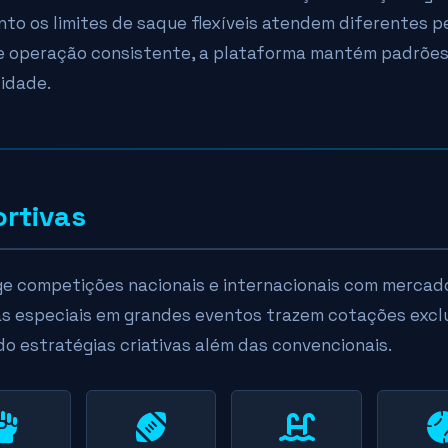
to os limites de saque flexíveis atendem diferentes pe
e operação consistente, a plataforma mantém padrões
lidade.
rtivas
ge competições nacionais e internacionais com mercad
s especiais em grandes eventos trazem cotações excl
do estratégias criativas além das convencionais.