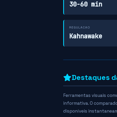
30-60 min
REGULACAO
Kahnawake
Destaques d
Ferramentas visuais como
informativa. O comparad
disponíveis instantanea