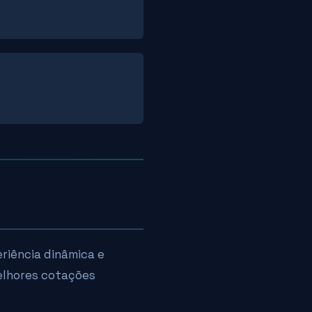
riência dinâmica e
elhores cotações