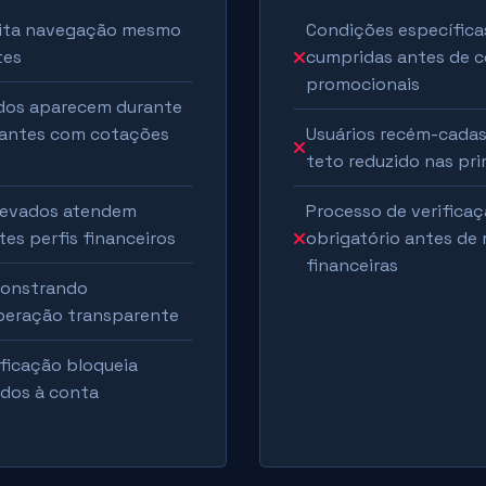
ilita navegação mesmo
Condições específica
tes
cumpridas antes de c
promocionais
dos aparecem durante
antes com cotações
Usuários recém-cada
teto reduzido nas pri
elevados atendem
Processo de verifica
tes perfis financeiros
obrigatório antes d
financeiras
emonstrando
eração transparente
ficação bloqueia
ados à conta