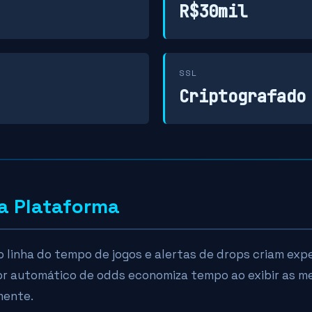
R$30mil
SSL
Criptografado
a Plataforma
 linha do tempo de jogos e alertas de drops criam expe
or automático de odds economiza tempo ao exibir as m
mente.