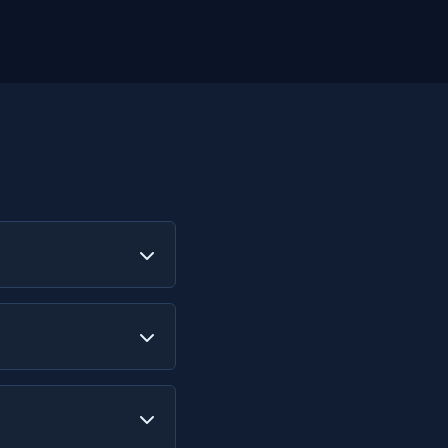
igorosos de
s do setor.
editado
 conhecer os