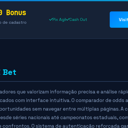
0 Bonus
Vis
Pix Agil
Cash Out
o de cadastro
 Bet
dores que valorizam informação precisa e análise ráp
icados com interface intuitiva. O comparador de odds
oportunidades sem navegar entre múltiplas páginas. A
i desde séries nacionais até campeonatos estaduais, co
de confrontos. O sistema de autenticação reforçada g