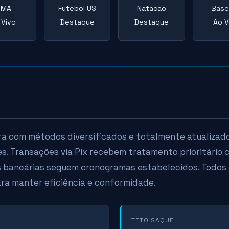
MA
Futebol US
Natacao
Base
 Vivo
Destaque
Destaque
Ao V
era com métodos diversificados e totalmente atualiza
. Transações via Pix recebem tratamento prioritário 
 bancárias seguem cronogramas estabelecidos. Todos 
ra manter eficiência e conformidade.
TETO SAQUE