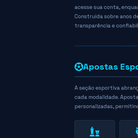
acesse sua conta, enquan
Construída sobre anos d
transparência e confiabi
Apostas Espo
A seção esportiva abran
cada modalidade. Aposta
personalizadas, permitin