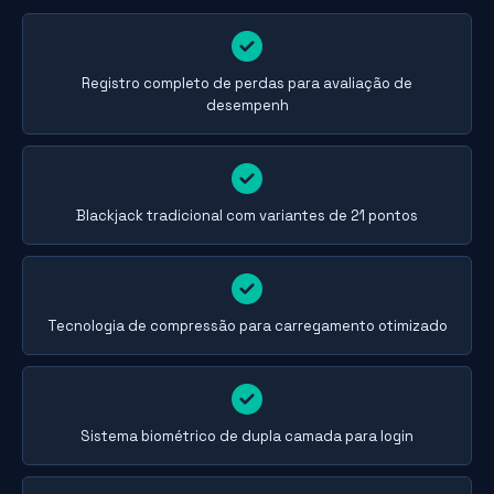
Registro completo de perdas para avaliação de
desempenh
Blackjack tradicional com variantes de 21 pontos
Tecnologia de compressão para carregamento otimizado
Sistema biométrico de dupla camada para login