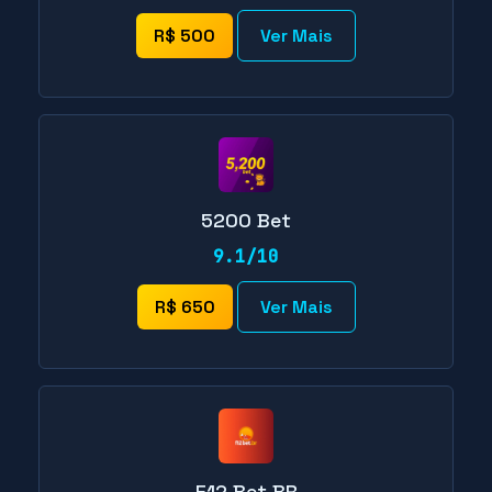
R$ 500
Ver Mais
5200 Bet
9.1/10
R$ 650
Ver Mais
F12 Bet BR