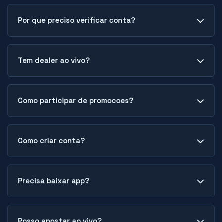
Cancelamentos são possíveis enquanto o status
estiver como 'pendente', antes do
Por que preciso verificar conta?
processamento final pela equipe financeira.
Após aprovação, o valor já estará em rota para
A verificação garante segurança para suas
sua conta.
transações e cumpre regulamentações de
Tem dealer ao vivo?
prevenção a fraudes. O processo também
protege você contra acessos não autorizados.
Sim, a seção de cassino inclui mesas com crupiês
reais transmitindo em tempo real. Jogos como
Como participar de promocoes?
Blackjack 21 estão disponíveis nesse formato.
Após o cadastro completo e primeiro depósito,
você terá acesso automático às ofertas ativas.
Como criar conta?
Algumas promoções exigem ativação manual na
página de bônus.
Clique em 'Registrar', preencha dados pessoais
básicos e confirme por e-mail. Depois, envie
Precisa baixar app?
documentos de identidade para liberar todas as
funcionalidades.
Não é obrigatório - a versão mobile do site
funciona diretamente pelo navegador. Um
Posso apostar ao vivo?