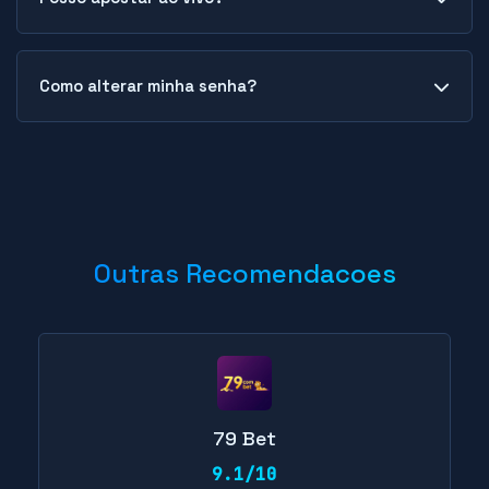
aplicativo nativo está disponível para quem
prefere instalação local.
Sim, eventos em andamento aparecem na seção
dedicada com odds ajustadas conforme o
Como alterar minha senha?
desenrolar das partidas. A atualização acontece
em intervalos curtos.
Acesse configurações de conta, escolha
'Segurança' e clique em 'Modificar senha'. Será
necessário confirmar a senha atual antes de
definir a nova.
Outras Recomendacoes
79 Bet
9.1/10