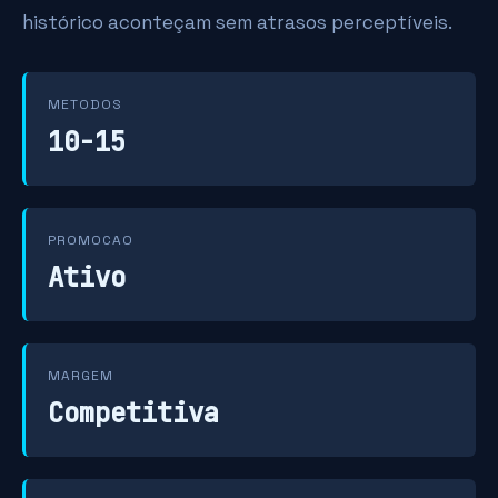
histórico aconteçam sem atrasos perceptíveis.
METODOS
10-15
PROMOCAO
Ativo
MARGEM
Competitiva