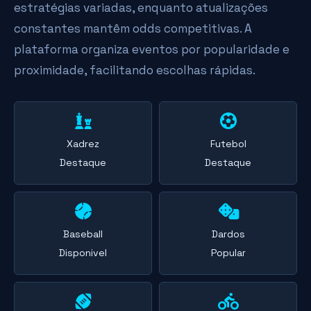
estratégias variadas, enquanto atualizações
constantes mantêm odds competitivas. A
plataforma organiza eventos por popularidade e
proximidade, facilitando escolhas rápidas.
Xadrez
Futebol
Destaque
Destaque
Baseball
Dardos
Disponivel
Popular