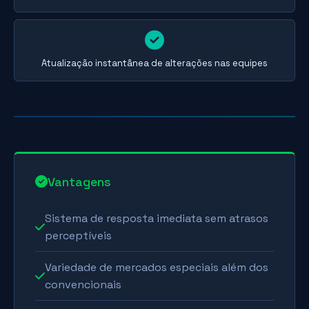
Atualização instantânea de alterações nas equipes
Vantagens
Sistema de resposta imediata sem atrasos
perceptíveis
Variedade de mercados especiais além dos
convencionais