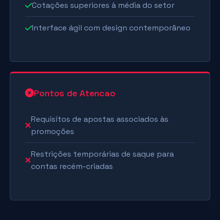
Cotações superiores à média do setor
Interface ágil com design contemporâneo
Pontos de Atencao
Requisitos de apostas associados às
promoções
Restrições temporárias de saque para
contas recém-criadas