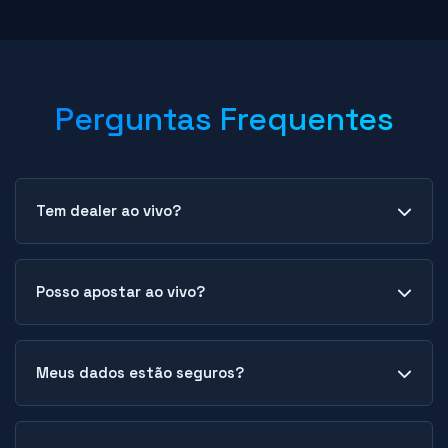
Perguntas Frequentes
Tem dealer ao vivo?
Sim, a H6bet disponibiliza mesas com crupiês
reais transmitidas em alta definição para jogos
Posso apostar ao vivo?
de cassino.
Absolutamente. A plataforma oferece apostas
em eventos esportivos enquanto eles
Meus dados estão seguros?
acontecem, com odds atualizadas
dinamicamente.
Sim, a H6bet emprega criptografia avançada e
protocolos de privacidade total para