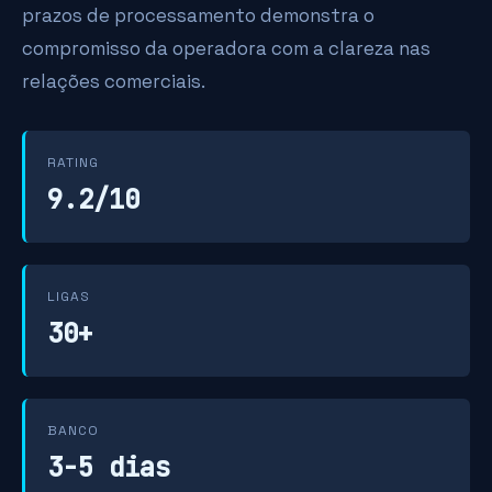
prazos de processamento demonstra o
compromisso da operadora com a clareza nas
relações comerciais.
RATING
9.2/10
LIGAS
30+
BANCO
3-5 dias