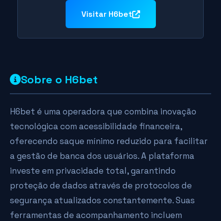
Visitar H6bet
Sobre o H6bet
H6bet é uma operadora que combina inovação
tecnológica com acessibilidade financeira,
oferecendo saque mínimo reduzido para facilitar
a gestão de banca dos usuários. A plataforma
investe em privacidade total, garantindo
proteção de dados através de protocolos de
segurança atualizados constantemente. Suas
ferramentas de acompanhamento incluem