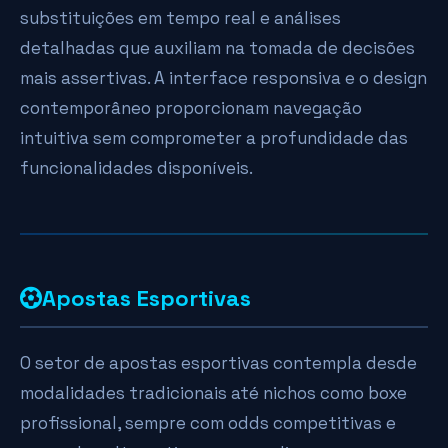
substituições em tempo real e análises
detalhadas que auxiliam na tomada de decisões
mais assertivas. A interface responsiva e o design
contemporâneo proporcionam navegação
intuitiva sem comprometer a profundidade das
funcionalidades disponíveis.
Apostas Esportivas
O setor de apostas esportivas contempla desde
modalidades tradicionais até nichos como boxe
profissional, sempre com odds competitivas e