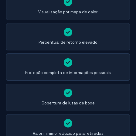
Visualização por mapa de calor
Percentual de retorno elevado
Proteção completa de informações pessoais
Cobertura de lutas de boxe
Valor mínimo reduzido para retiradas