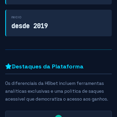
INICIO
desde 2019
Destaques da Plataforma
Os diferenciais da H6bet incluem ferramentas
analíticas exclusivas e uma política de saques
acessível que democratiza o acesso aos ganhos.