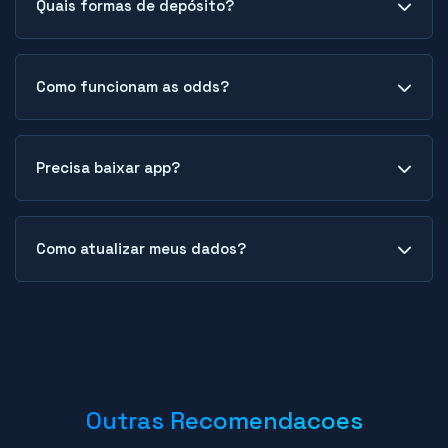
Quais formas de depósito?
salvaguardar todas as informações dos usuários.
A casa aceita PIX, transferências bancárias,
cartões de crédito e carteiras digitais diversas.
Como funcionam as odds?
As cotações refletem as probabilidades
calculadas pela casa e se ajustam conforme o
Precisa baixar app?
volume de apostas e desenvolvimento dos
eventos.
Não é obrigatório. A versão web responsiva
funciona perfeitamente em navegadores
Como atualizar meus dados?
móveis, embora haja aplicativo disponível para
quem preferir.
Acesse a seção de perfil no menu de
configurações e edite as informações desejadas,
validando as alterações conforme solicitado.
Outras Recomendacoes