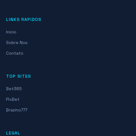
LINKS RAPIDOS
Inicio
Sobre Nos
Contato
TOP SITES
Bet365
PixBet
Brazino777
LEGAL