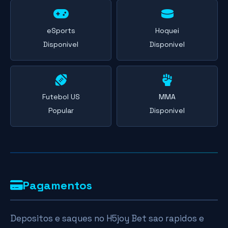
eSports
Hoquei
Disponivel
Disponivel
Futebol US
MMA
Popular
Disponivel
Pagamentos
Depositos e saques no H5joy Bet sao rapidos e