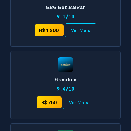
GBG Bet Baixar
9.1/10
R$ 1.200
Ver Mais
Gamdom
9.4/10
R$ 750
Ver Mais