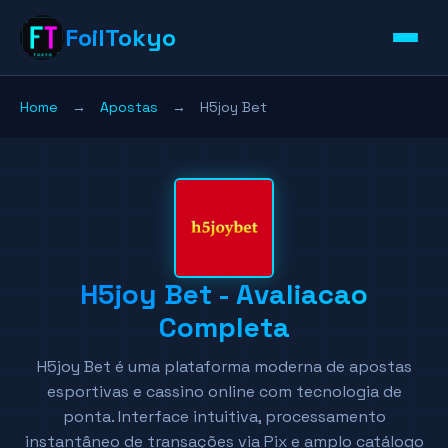
FoilTokyo
Home
→
Apostas
→
H5joy Bet
H5joy Bet - Avaliacao
Completa
H5joy Bet é uma plataforma moderna de apostas
esportivas e cassino online com tecnologia de
ponta. Interface intuitiva, processamento
instantâneo de transações via Pix e amplo catálogo