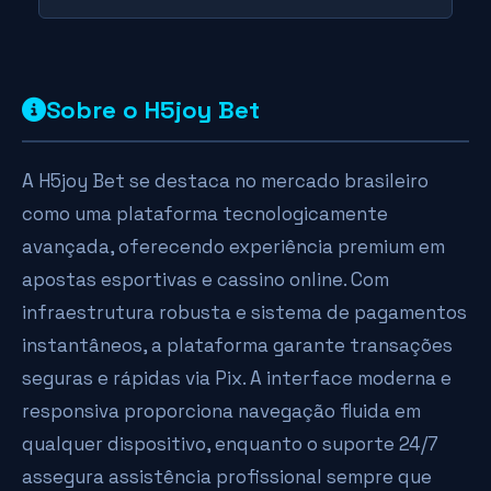
Sobre o H5joy Bet
A H5joy Bet se destaca no mercado brasileiro
como uma plataforma tecnologicamente
avançada, oferecendo experiência premium em
apostas esportivas e cassino online. Com
infraestrutura robusta e sistema de pagamentos
instantâneos, a plataforma garante transações
seguras e rápidas via Pix. A interface moderna e
responsiva proporciona navegação fluida em
qualquer dispositivo, enquanto o suporte 24/7
assegura assistência profissional sempre que