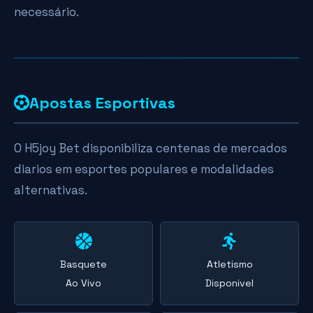
necessário.
Apostas Esportivas
O H5joy Bet disponibiliza centenas de mercados
diarios em esportes populares e modalidades
alternativas.
Basquete
Atletismo
Ao Vivo
Disponivel