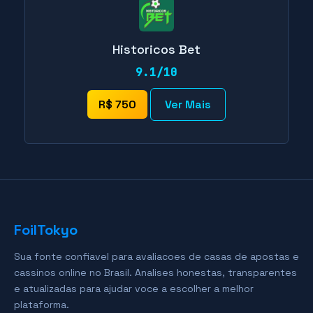
Historicos Bet
9.1/10
R$ 750
Ver Mais
FoilTokyo
Sua fonte confiavel para avaliacoes de casas de apostas e
cassinos online no Brasil. Analises honestas, transparentes
e atualizadas para ajudar voce a escolher a melhor
plataforma.