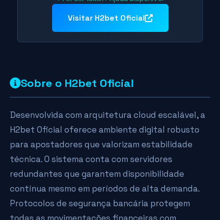
Visitar H2bet Oficial
Sobre o H2bet Oficial
Desenvolvida com arquitetura cloud escalável, a
H2bet Oficial oferece ambiente digital robusto
para apostadores que valorizam estabilidade
técnica. O sistema conta com servidores
redundantes que garantem disponibilidade
contínua mesmo em períodos de alta demanda.
Protocolos de segurança bancária protegem
todas as movimentações financeiras com