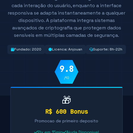
cada interação do usuário, enquanto a interface
responsiva se adapta instantaneamente a qualquer
dispositivo. A plataforma integra sistemas
avançados de criptografia que protegem dados
sensíveis em múltiplas camadas de segurança.
Fundado: 2020
Licenca: Anjouan
Suporte: 8h-22h
9.8
/10
🎁
R$ 600 Bonus
Promocao de primeiro deposito
Pix em 15min
Ajuda Disponivel