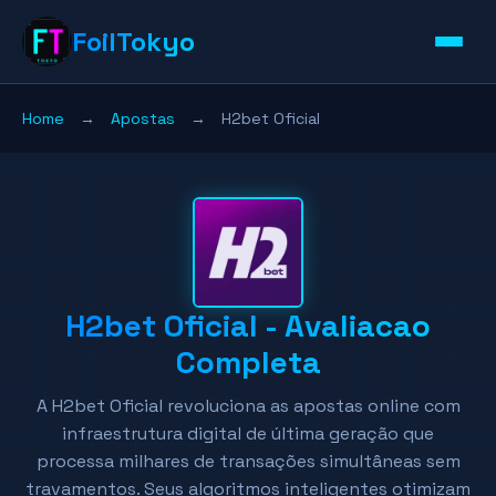
FoilTokyo
Home
→
Apostas
→
H2bet Oficial
H2bet Oficial - Avaliacao
Completa
A H2bet Oficial revoluciona as apostas online com
infraestrutura digital de última geração que
processa milhares de transações simultâneas sem
travamentos. Seus algoritmos inteligentes otimizam