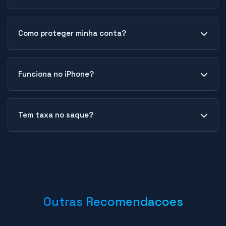
mediante opt-in manual em cada oferta, com os
requisitos detalhados antes da ativacao.
A secao de cassino inclui mesas transmitidas em
alta definicao com crupiês profissionais
Como proteger minha conta?
operando em tempo real. Os jogos abrangem
roleta, blackjack e baccarat com multiplas
Recomenda-se ativar autenticacao em dois
variantes.
fatores no menu de seguranca e utilizar senhas
Funciona no iPhone?
complexas com combinacao de caracteres. O
sistema envia alertas automaticos sobre acessos
A interface web responsiva se adapta
de novos dispositivos ou localizacoes.
perfeitamente ao iOS Safari e demais
Tem taxa no saque?
navegadores moveis Apple. Todos os recursos
ficam acessiveis sem necessidade de downloads
Retiradas via Pix normalmente nao sofrem
adicionais.
cobranca adicional da plataforma. Metodos
alternativos podem ter tarifas variáveis
conforme o provedor financeiro intermediario.
Outras Recomendacoes