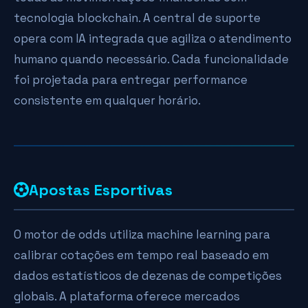
tecnologia blockchain. A central de suporte
opera com IA integrada que agiliza o atendimento
humano quando necessário. Cada funcionalidade
foi projetada para entregar performance
consistente em qualquer horário.
Apostas Esportivas
O motor de odds utiliza machine learning para
calibrar cotações em tempo real baseado em
dados estatísticos de dezenas de competições
globais. A plataforma oferece mercados