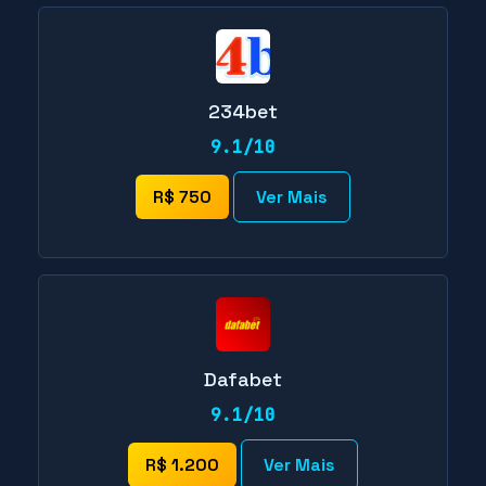
234bet
9.1/10
R$ 750
Ver Mais
Dafabet
9.1/10
R$ 1.200
Ver Mais