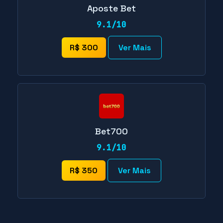
Aposte Bet
9.1/10
R$ 300
Ver Mais
Bet700
9.1/10
R$ 350
Ver Mais