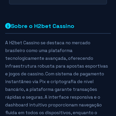
Sobre o H2bet Cassino
A H2bet Cassino se destaca no mercado
brasileiro como uma plataforma
tecnologicamente avançada, oferecendo
infraestrutura robusta para apostas esportivas
e jogos de cassino. Com sistema de pagamento
instantâneo via Pix e criptografia de nível
bancário, a plataforma garante transações
rápidas e seguras. A interface responsiva e o
dashboard intuitivo proporcionam navegação
fluida em todos os dispositivos, enquanto o