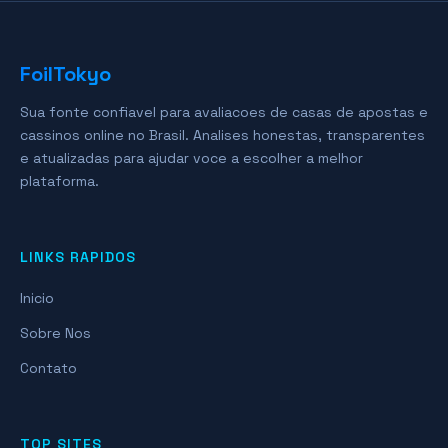
FoilTokyo
Sua fonte confiavel para avaliacoes de casas de apostas e
cassinos online no Brasil. Analises honestas, transparentes
e atualizadas para ajudar voce a escolher a melhor
plataforma.
LINKS RAPIDOS
Inicio
Sobre Nos
Contato
TOP SITES