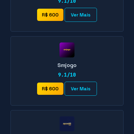
9.1/10
R$ 600
Ver Mais
Smjogo
9.1/10
R$ 600
Ver Mais