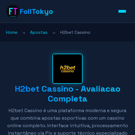
FoilTokyo
Home
→
Apostas
→
H2bet Cassino
H2bet Cassino - Avaliacao
Completa
H2bet Cassino é uma plataforma moderna e segura
que combina apostas esportivas com um cassino
online completo. Interface intuitiva, processamento
instantâneo via Pix e suporte técnico especializado