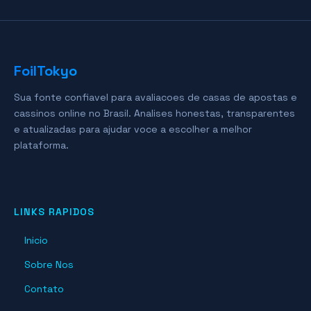
FoilTokyo
Sua fonte confiavel para avaliacoes de casas de apostas e
cassinos online no Brasil. Analises honestas, transparentes
e atualizadas para ajudar voce a escolher a melhor
plataforma.
LINKS RAPIDOS
Inicio
Sobre Nos
Contato