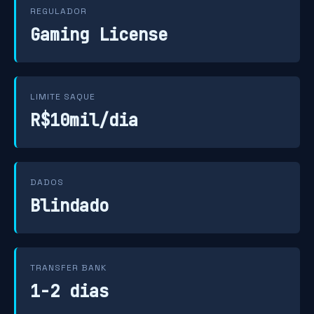
REGULADOR
Gaming License
LIMITE SAQUE
R$10mil/dia
DADOS
Blindado
TRANSFER BANK
1-2 dias