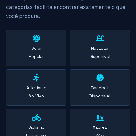
categorias facilita encontrar exatamente o que
você procura.
Volei
Natacao
Popular
Disponivel
Atletismo
Baseball
Ao Vivo
Disponivel
Ciclismo
Xadrez
Disponivel
24/7